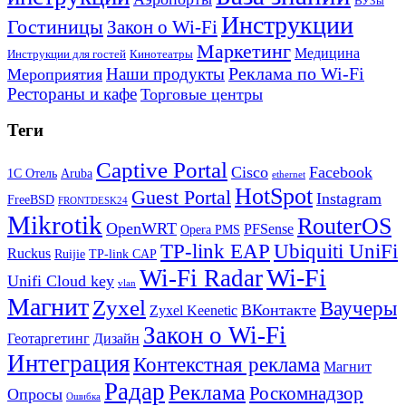
ВУЗы
Инструкции
Гостиницы
Закон о Wi-Fi
Маркетинг
Медицина
Инструкции для гостей
Кинотеатры
Реклама по Wi-Fi
Наши продукты
Мероприятия
Рестораны и кафе
Торговые центры
Теги
Captive Portal
Cisco
Facebook
1С Отель
Aruba
ethernet
HotSpot
Guest Portal
Instagram
FreeBSD
FRONTDESK24
Mikrotik
RouterOS
OpenWRT
PFSense
Opera PMS
TP-link EAP
Ubiquiti UniFi
Ruckus
Ruijie
TP-link CAP
Wi-Fi
Wi-Fi Radar
Unifi Cloud key
vlan
Магнит
Zyxel
Ваучеры
ВКонтакте
Zyxel Keenetic
Закон о Wi-Fi
Геотаргетинг
Дизайн
Интеграция
Контекстная реклама
Магнит
Радар
Реклама
Роскомнадзор
Опросы
Ошибка