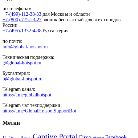
по телефонам:
+7-(499)-112-38-33
для Москвы и области
+7-(800)-775-23-27
звонок бесплатный для всех городов
России
+7-(495)-133-94-38
бухгалтерия
по почте:
info@global-hotspot.ru
Техническая поддержка:
t@global-hotspot.ru
Бухгалтерия:
b@global-hotspot.ru
Telegram канал:
https://t.me/globalhotspot
Telegram-чат техподдержки:
https://t.me/GlobalHotspotSupportBot
Метки
Captive Portal
Cisco
Facebook
1С Отель
Aruba
ethernet