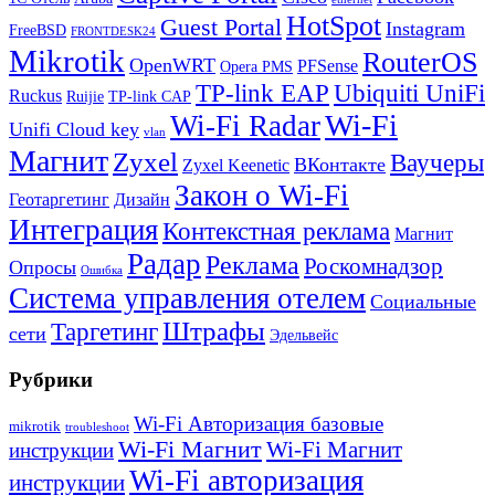
HotSpot
Guest Portal
Instagram
FreeBSD
FRONTDESK24
Mikrotik
RouterOS
OpenWRT
PFSense
Opera PMS
TP-link EAP
Ubiquiti UniFi
Ruckus
Ruijie
TP-link CAP
Wi-Fi
Wi-Fi Radar
Unifi Cloud key
vlan
Магнит
Zyxel
Ваучеры
ВКонтакте
Zyxel Keenetic
Закон о Wi-Fi
Геотаргетинг
Дизайн
Интеграция
Контекстная реклама
Магнит
Радар
Реклама
Роскомнадзор
Опросы
Ошибка
Система управления отелем
Социальные
Штрафы
Таргетинг
сети
Эдельвейс
Рубрики
Wi-Fi Авторизация базовые
mikrotik
troubleshoot
Wi-Fi Магнит
Wi-Fi Магнит
инструкции
Wi-Fi авторизация
инструкции