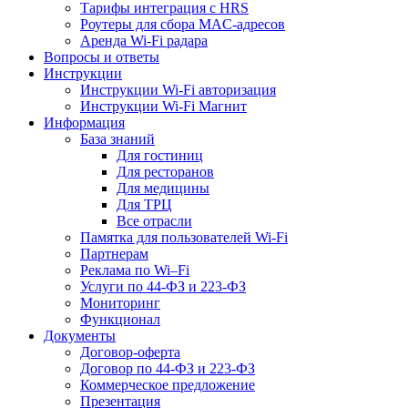
Тарифы интеграция с HRS
Роутеры для сбора MAC-адресов
Аренда Wi-Fi радара
Вопросы и ответы
Инструкции
Инструкции Wi-Fi авторизация
Инструкции Wi-Fi Магнит
Информация
База знаний
Для гостиниц
Для ресторанов
Для медицины
Для ТРЦ
Все отрасли
Памятка для пользователей Wi-Fi
Партнерам
Реклама по Wi–Fi
Услуги по 44-ФЗ и 223-ФЗ
Мониторинг
Функционал
Документы
Договор-оферта
Договор по 44-ФЗ и 223-ФЗ
Коммерческое предложение
Презентация