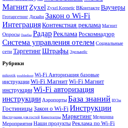
Магнит
Zyxel
Ваучеры
ВКонтакте
Zyxel Keenetic
Закон о Wi-Fi
Геотаргетинг
Дизайн
Интеграция
Контекстная реклама
Магнит
Радар
Реклама
Роскомнадзор
Опросы
Ошибка
Система управления отелем
Социальные
Штрафы
Таргетинг
сети
Эдельвейс
Рубрики
Wi-Fi Авторизация базовые
mikrotik
troubleshoot
Wi-Fi Магнит
Wi-Fi Магнит
инструкции
Wi-Fi авторизация
инструкции
База знаний
инструкции
Аэропорты
ВУЗы
Инструкции
Гостиницы
Закон о Wi-Fi
Маркетинг
Медицина
Инструкции для гостей
Кинотеатры
Реклама по Wi-Fi
Наши продукты
Мероприятия