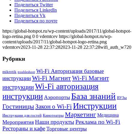
Поделиться Twitter
Поделиться LinkedIn
Поделиться Vk
Поделиться по почте
https://global-hotspot.ru/wp-content/uploads/2017/11/global-hotspot-
logo-retina.png
0
0
vdemtcev
https://global-hotspot.ru/wp-
content/uploads/2017/11/global-hotspot-logo-retina.png
vdemtcev
2023-11-28 22:37:28
2023-11-28 22:37:28
wifi_auth_w720
Рубрики
Wi-Fi Авторизация базовые
mikrotik
troubleshoot
Wi-Fi Магнит
Wi-Fi Магнит
инструкции
Wi-Fi авторизация
инструкции
База знаний
инструкции
Аэропорты
ВУЗы
Инструкции
Гостиницы
Закон о Wi-Fi
Маркетинг
Медицина
Инструкции для гостей
Кинотеатры
Реклама по Wi-Fi
Наши продукты
Мероприятия
Рестораны и кафе
Торговые центры