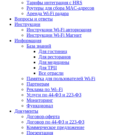
Тарифы интеграция с HRS
Роутеры для сбора MAC-адресов
Аренда Wi-Fi радара
Вопросы и ответы
Инструкции
Инструкции Wi-Fi авторизация
Инструкции Wi-Fi Магнит
Информация
База знаний
Для гостиниц
Для ресторанов
Для медицины
Для ТРЦ
Все отрасли
Памятка для пользователей Wi-Fi
Партнерам
Реклама по Wi–Fi
Услуги по 44-ФЗ и 223-ФЗ
Мониторинг
Функционал
Документы
Договор-оферта
Договор по 44-ФЗ и 223-ФЗ
Коммерческое предложение
Презентация