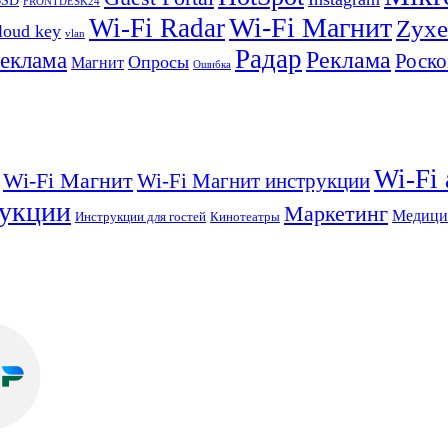
BSD
FRONTDESK24
Wi-Fi Магнит
Wi-Fi Radar
Zyxe
loud key
vlan
Радар
Реклама
реклама
Роско
Опросы
Магнит
Ошибка
Wi-Fi
Wi-Fi Магнит
Wi-Fi Магнит инструкции
укции
Маркетинг
Медици
Инструкции для гостей
Кинотеатры