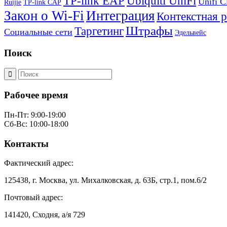
TP-link EAP
Ubiquiti UniFi
Unifi C
Ruijie
TP-link CAP
Закон о Wi-Fi
Интеграция
Контекстная 
Штрафы
Таргетинг
Социальные сети
Эдельвейс
Поиск
Рабочее время
Пн-Пт: 9:00-19:00
Сб-Вс: 10:00-18:00
Контакты
Фактический адрес:
125438, г. Москва, ул. Михалковская, д. 63Б, стр.1, пом.6/2
Почтовый адрес:
141420, Сходня, а/я 729