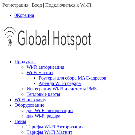
Регистрация
|
Вход
|
Подключиться к Wi-Fi
0
Корзина
Продукты
Wi-Fi авторизация
Wi-Fi магнит
Роутеры для сбора MAC-адресов
Аренда Wi-Fi радара
Интеграция Wi-Fi и системы PMS
Тепловые карты
Wi-Fi по закону
Оборудование
для Wi-Fi авторизации
для Wi-Fi радара
Цены
Тарифы Wi-Fi Авторизация
Тарифы Wi-Fi Магнит