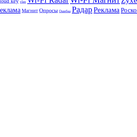
Wi-Fi Radar
Zyxe
loud key
vlan
Радар
Реклама
реклама
Роско
Опросы
Магнит
Ошибка