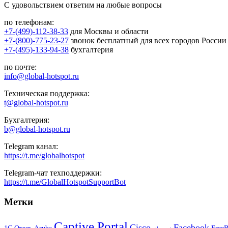
С удовольствием ответим на любые вопросы
по телефонам:
+7-(499)-112-38-33
для Москвы и области
+7-(800)-775-23-27
звонок бесплатный для всех городов России
+7-(495)-133-94-38
бухгалтерия
по почте:
info@global-hotspot.ru
Техническая поддержка:
t@global-hotspot.ru
Бухгалтерия:
b@global-hotspot.ru
Telegram канал:
https://t.me/globalhotspot
Telegram-чат техподдержки:
https://t.me/GlobalHotspotSupportBot
Метки
Captive Portal
Cisco
Facebook