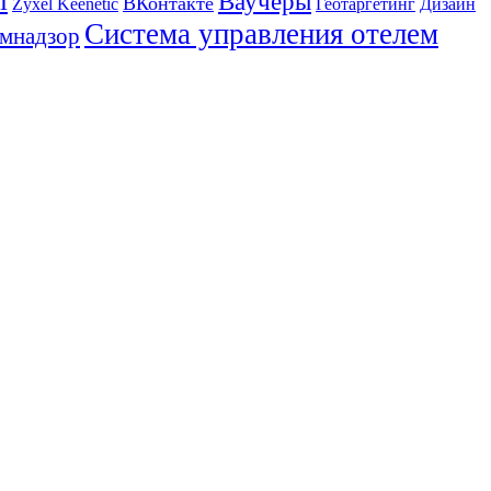
l
Ваучеры
ВКонтакте
Zyxel Keenetic
Геотаргетинг
Дизайн
Система управления отелем
мнадзор