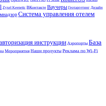
Opera PMS
l
Ваучеры
ВКонтакте
Zyxel Keenetic
Геотаргетинг
Дизайн
Система управления отелем
мнадзор
База
 авторизация инструкции
Аэропорты
Реклама по Wi-Fi
Наши продукты
Мероприятия
на