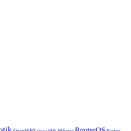
otik
RouterOS
OpenWRT
PFSense
Ruckus