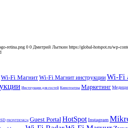
ogo-retina.png
0
0
Дмитрий Лыткин
https://global-hotspot.ru/wp-con
d
Wi-Fi
Wi-Fi Магнит
Wi-Fi Магнит инструкции
укции
Маркетинг
Медици
Инструкции для гостей
Кинотеатры
Mikr
HotSpot
Guest Portal
Instagram
BSD
FRONTDESK24
Wi-Fi Магнит