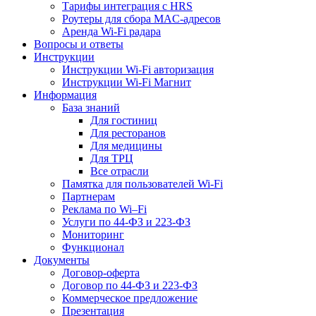
Тарифы интеграция с HRS
Роутеры для сбора MAC-адресов
Аренда Wi-Fi радара
Вопросы и ответы
Инструкции
Инструкции Wi-Fi авторизация
Инструкции Wi-Fi Магнит
Информация
База знаний
Для гостиниц
Для ресторанов
Для медицины
Для ТРЦ
Все отрасли
Памятка для пользователей Wi-Fi
Партнерам
Реклама по Wi–Fi
Услуги по 44-ФЗ и 223-ФЗ
Мониторинг
Функционал
Документы
Договор-оферта
Договор по 44-ФЗ и 223-ФЗ
Коммерческое предложение
Презентация