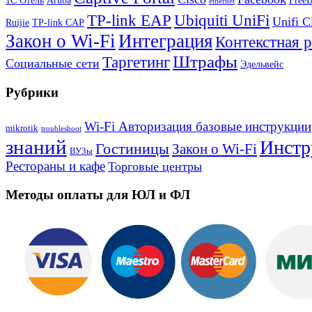
1С Отель
Aruba
Free
ethernet
TP-link EAP
Ubiquiti UniFi
Unifi C
Ruijie
TP-link CAP
Закон о Wi-Fi
Интеграция
Контекстная 
Штрафы
Таргетинг
Социальные сети
Эдельвейс
Рубрики
Wi-Fi Авторизация базовые инструкции
mikrotik
troubleshoot
знаний
Инстр
Гостиницы
Закон о Wi-Fi
ВУЗы
Рестораны и кафе
Торговые центры
Методы оплаты для ЮЛ и ФЛ