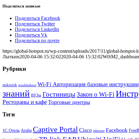
Поделиться записью
Поделиться Facebook
Поделиться Twitter
Поделиться LinkedIn
Поделиться Vk
Поделиться по почте
https://global-hotspot.ru/wp-content/uploads/2017/11/global-hotspot-l
Лыткин
2020-04-06 15:32:02
2020-04-06 15:32:02
WiSM2_dashboar
Рубрики
Wi-Fi Авторизация базовые инструкции
mikrotik
troubleshoot
знаний
Инстр
Гостиницы
Закон о Wi-Fi
ВУЗы
Рестораны и кафе
Торговые центры
Теги
Captive Portal
Cisco
Facebook
1С Отель
Aruba
Free
ethernet