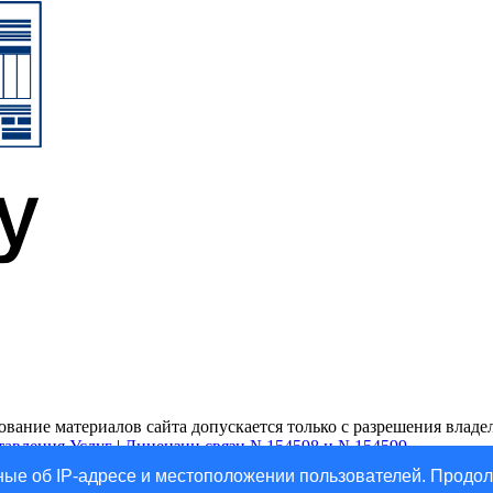
ание материалов сайта допускается только с разрешения владель
тавления Услуг
|
Лицензии связи №154598 и №154599
ые об IP-адресе и местоположении пользователей. Продол