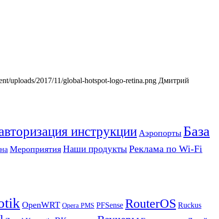
tent/uploads/2017/11/global-hotspot-logo-retina.png
Дмитрий
База
 авторизация инструкции
Аэропорты
Реклама по Wi-Fi
Наши продукты
Мероприятия
на
otik
RouterOS
OpenWRT
PFSense
Ruckus
Opera PMS