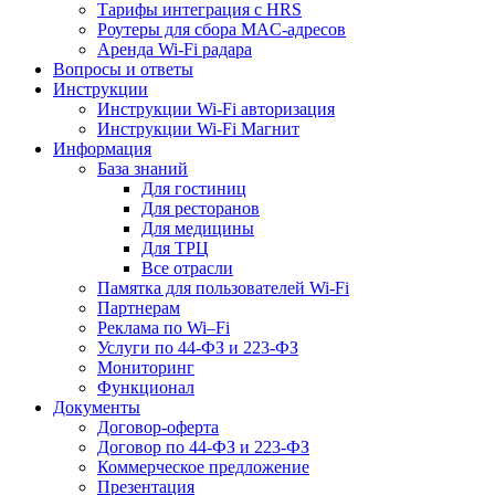
Тарифы интеграция с HRS
Роутеры для сбора MAC-адресов
Аренда Wi-Fi радара
Вопросы и ответы
Инструкции
Инструкции Wi-Fi авторизация
Инструкции Wi-Fi Магнит
Информация
База знаний
Для гостиниц
Для ресторанов
Для медицины
Для ТРЦ
Все отрасли
Памятка для пользователей Wi-Fi
Партнерам
Реклама по Wi–Fi
Услуги по 44-ФЗ и 223-ФЗ
Мониторинг
Функционал
Документы
Договор-оферта
Договор по 44-ФЗ и 223-ФЗ
Коммерческое предложение
Презентация