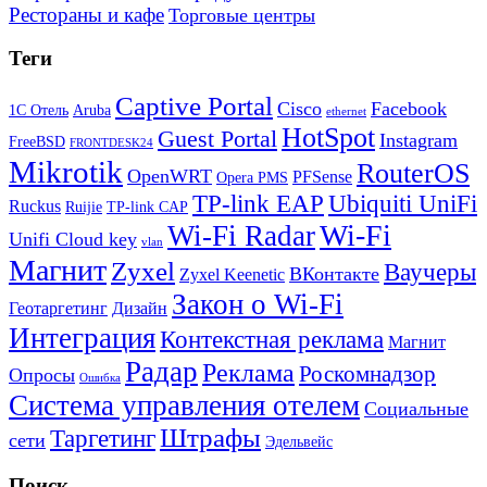
Рестораны и кафе
Торговые центры
Теги
Captive Portal
Cisco
Facebook
1С Отель
Aruba
ethernet
HotSpot
Guest Portal
Instagram
FreeBSD
FRONTDESK24
Mikrotik
RouterOS
OpenWRT
PFSense
Opera PMS
TP-link EAP
Ubiquiti UniFi
Ruckus
Ruijie
TP-link CAP
Wi-Fi
Wi-Fi Radar
Unifi Cloud key
vlan
Магнит
Zyxel
Ваучеры
ВКонтакте
Zyxel Keenetic
Закон о Wi-Fi
Геотаргетинг
Дизайн
Интеграция
Контекстная реклама
Магнит
Радар
Реклама
Роскомнадзор
Опросы
Ошибка
Система управления отелем
Социальные
Штрафы
Таргетинг
сети
Эдельвейс
Поиск