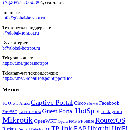
+7-(495)-133-94-38
бухгалтерия
по почте:
info@global-hotspot.ru
Техническая поддержка:
t@global-hotspot.ru
Бухгалтерия:
b@global-hotspot.ru
Telegram канал:
https://t.me/globalhotspot
Telegram-чат техподдержки:
https://t.me/GlobalHotspotSupportBot
Метки
Captive Portal
Cisco
Facebook
1С Отель
Aruba
ethernet
HotSpot
Guest Portal
Instagram
FreeBSD
FRONTDESK24
Mikrotik
RouterOS
OpenWRT
PFSense
Opera PMS
TP-link EAP
Ubiquiti UniFi
Ruckus
Ruijie
TP-link CAP