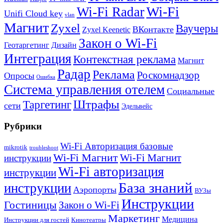
Wi-Fi
Wi-Fi Radar
Unifi Cloud key
vlan
Магнит
Zyxel
Ваучеры
ВКонтакте
Zyxel Keenetic
Закон о Wi-Fi
Геотаргетинг
Дизайн
Интеграция
Контекстная реклама
Магнит
Радар
Реклама
Роскомнадзор
Опросы
Ошибка
Система управления отелем
Социальные
Штрафы
Таргетинг
сети
Эдельвейс
Рубрики
Wi-Fi Авторизация базовые
mikrotik
troubleshoot
Wi-Fi Магнит
Wi-Fi Магнит
инструкции
Wi-Fi авторизация
инструкции
База знаний
инструкции
Аэропорты
ВУЗы
Инструкции
Гостиницы
Закон о Wi-Fi
Маркетинг
Медицина
Инструкции для гостей
Кинотеатры