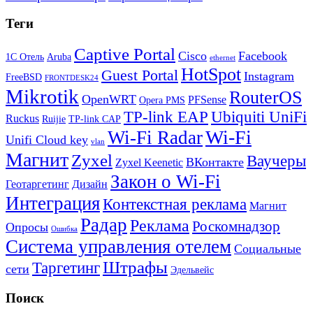
Теги
Captive Portal
Cisco
Facebook
1С Отель
Aruba
ethernet
HotSpot
Guest Portal
Instagram
FreeBSD
FRONTDESK24
Mikrotik
RouterOS
OpenWRT
PFSense
Opera PMS
TP-link EAP
Ubiquiti UniFi
Ruckus
Ruijie
TP-link CAP
Wi-Fi
Wi-Fi Radar
Unifi Cloud key
vlan
Магнит
Zyxel
Ваучеры
ВКонтакте
Zyxel Keenetic
Закон о Wi-Fi
Геотаргетинг
Дизайн
Интеграция
Контекстная реклама
Магнит
Радар
Реклама
Роскомнадзор
Опросы
Ошибка
Система управления отелем
Социальные
Штрафы
Таргетинг
сети
Эдельвейс
Поиск