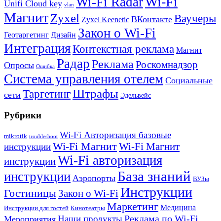
Wi-Fi
Wi-Fi Radar
Unifi Cloud key
vlan
Магнит
Zyxel
Ваучеры
ВКонтакте
Zyxel Keenetic
Закон о Wi-Fi
Геотаргетинг
Дизайн
Интеграция
Контекстная реклама
Магнит
Радар
Реклама
Роскомнадзор
Опросы
Ошибка
Система управления отелем
Социальные
Штрафы
Таргетинг
сети
Эдельвейс
Рубрики
Wi-Fi Авторизация базовые
mikrotik
troubleshoot
Wi-Fi Магнит
Wi-Fi Магнит
инструкции
Wi-Fi авторизация
инструкции
База знаний
инструкции
Аэропорты
ВУЗы
Инструкции
Гостиницы
Закон о Wi-Fi
Маркетинг
Медицина
Инструкции для гостей
Кинотеатры
Реклама по Wi-Fi
Наши продукты
Мероприятия