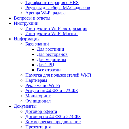
Тарифы интеграция с HRS
Роутеры для сбора MAC-адресов
Аренда Wi-Fi радара
Вопросы и ответы
Инструкции
Инструкции Wi-Fi авторизация
Инструкции Wi-Fi Магнит
Информация
База знаний
Для гостиниц
Для ресторанов
Для медицины
Для ТРЦ
Все отрасли
Памятка для пользователей Wi-Fi
Партнерам
Реклама по Wi–Fi
Услуги по 44-ФЗ и 223-ФЗ
Мониторинг
Функционал
Документы
Договор-оферта
Договор по 44-ФЗ и 223-ФЗ
Коммерческое предложение
Презентация