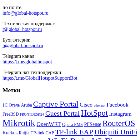
по почте:
info@global-hotspot.ru
Техническая поддержка:
t@global-hotspot.ru
Бухгалтерия:
b@global-hotspot.ru
Telegram канал:
https://t.me/globalhotspot
Telegram-чат техподдержки:
https://t.me/GlobalHotspotSupportBot
Метки
Captive Portal
Cisco
Facebook
1С Отель
Aruba
ethernet
HotSpot
Guest Portal
Instagram
FreeBSD
FRONTDESK24
Mikrotik
RouterOS
OpenWRT
PFSense
Opera PMS
TP-link EAP
Ubiquiti UniFi
Ruckus
Ruijie
TP-link CAP