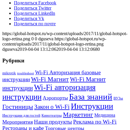
Поделиться Facebook
Поделиться Twitter
Поделиться LinkedIn
Поделиться Vk
Поделиться по почте
https://global-hotspot.ru/wp-content/uploads/2017/11/global-hotspot-
logo-retina.png
0
0
dguseva
https://global-hotspot.ru/wp-
content/uploads/2017/11/global-hotspot-logo-retina.png
dguseva
2019-04-04 13:12:06
2019-04-04 13:12:06
80
Рубрики
Wi-Fi Авторизация базовые
mikrotik
troubleshoot
Wi-Fi Магнит
Wi-Fi Магнит
инструкции
Wi-Fi авторизация
инструкции
База знаний
инструкции
Аэропорты
ВУЗы
Инструкции
Гостиницы
Закон о Wi-Fi
Маркетинг
Медицина
Инструкции для гостей
Кинотеатры
Реклама по Wi-Fi
Наши продукты
Мероприятия
Рестораны и кафе
Торговые центры