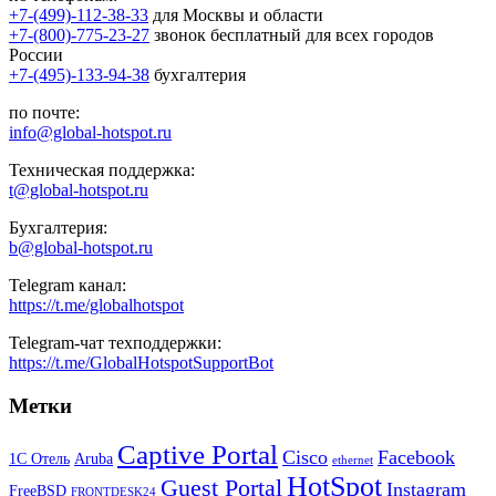
+7-(499)-112-38-33
для Москвы и области
+7-(800)-775-23-27
звонок бесплатный для всех городов
России
+7-(495)-133-94-38
бухгалтерия
по почте:
info@global-hotspot.ru
Техническая поддержка:
t@global-hotspot.ru
Бухгалтерия:
b@global-hotspot.ru
Telegram канал:
https://t.me/globalhotspot
Telegram-чат техподдержки:
https://t.me/GlobalHotspotSupportBot
Метки
Captive Portal
Cisco
Facebook
1С Отель
Aruba
ethernet
HotSpot
Guest Portal
Instagram
FreeBSD
FRONTDESK24