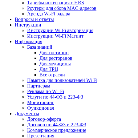
Тарифы интеграция с HRS
Роутеры для сбора MAC-адресов
Аренда Wi-Fi радара
Вопросы и ответы
Инструкции
Инструкции Wi-Fi авторизация
Инструкции Wi-Fi Магнит
Информация
База знаний
Для гостиниц
Для ресторанов
Для медицины
Для ТРЦ
Все отрасли
Памятка для пользователей Wi-Fi
Партнерам
Реклама по Wi–Fi
Услуги по 44-ФЗ и 223-ФЗ
Мониторинг
Функционал
Документы
Договор-оферта
Договор по 44-ФЗ и 223-ФЗ
Коммерческое предложение
Презентация