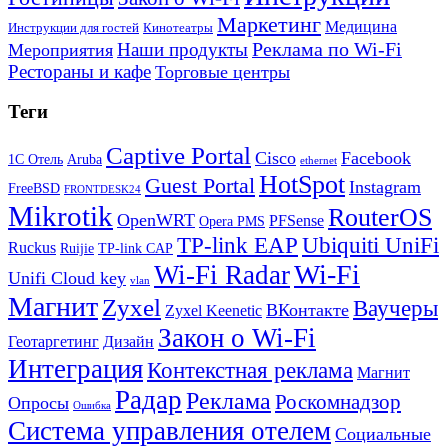
Маркетинг
Медицина
Инструкции для гостей
Кинотеатры
Реклама по Wi-Fi
Наши продукты
Мероприятия
Рестораны и кафе
Торговые центры
Теги
Captive Portal
Cisco
Facebook
1С Отель
Aruba
ethernet
HotSpot
Guest Portal
Instagram
FreeBSD
FRONTDESK24
Mikrotik
RouterOS
OpenWRT
PFSense
Opera PMS
TP-link EAP
Ubiquiti UniFi
Ruckus
Ruijie
TP-link CAP
Wi-Fi
Wi-Fi Radar
Unifi Cloud key
vlan
Магнит
Zyxel
Ваучеры
ВКонтакте
Zyxel Keenetic
Закон о Wi-Fi
Геотаргетинг
Дизайн
Интеграция
Контекстная реклама
Магнит
Радар
Реклама
Роскомнадзор
Опросы
Ошибка
Система управления отелем
Социальные