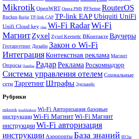
Mikrotik
RouterOS
OpenWRT
PFSense
Opera PMS
TP-link EAP
Ubiquiti UniFi
Ruckus
Ruijie
TP-link CAP
Wi-Fi
Wi-Fi Radar
Unifi Cloud key
vlan
Магнит
Zyxel
Ваучеры
ВКонтакте
Zyxel Keenetic
Закон о Wi-Fi
Геотаргетинг
Дизайн
Интеграция
Контекстная реклама
Магнит
Радар
Реклама
Роскомнадзор
Опросы
Ошибка
Система управления отелем
Социальные
Штрафы
Таргетинг
сети
Эдельвейс
Рубрики
Wi-Fi Авторизация базовые
mikrotik
troubleshoot
Wi-Fi Магнит
Wi-Fi Магнит
инструкции
Wi-Fi авторизация
инструкции
База знаний
инструкции
Аэропорты
ВУЗы