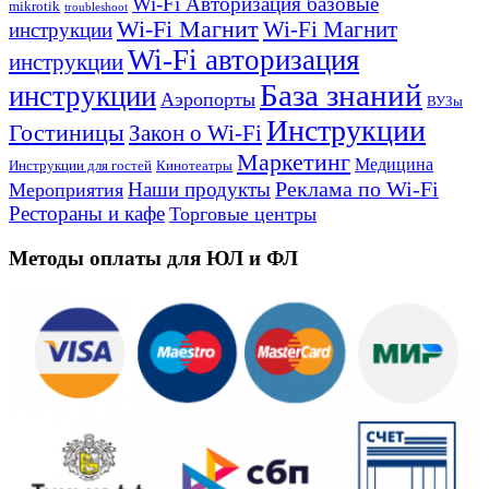
Wi-Fi Авторизация базовые
mikrotik
troubleshoot
Wi-Fi Магнит
Wi-Fi Магнит
инструкции
Wi-Fi авторизация
инструкции
База знаний
инструкции
Аэропорты
ВУЗы
Инструкции
Гостиницы
Закон о Wi-Fi
Маркетинг
Медицина
Инструкции для гостей
Кинотеатры
Реклама по Wi-Fi
Наши продукты
Мероприятия
Рестораны и кафе
Торговые центры
Методы оплаты для ЮЛ и ФЛ