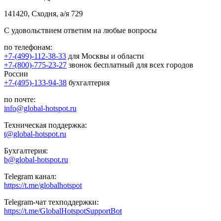
141420, Сходня, а/я 729
С удовольствием ответим на любые вопросы
по телефонам:
+7-(499)-112-38-33
для Москвы и области
+7-(800)-775-23-27
звонок бесплатный для всех городов
России
+7-(495)-133-94-38
бухгалтерия
по почте:
info@global-hotspot.ru
Техническая поддержка:
t@global-hotspot.ru
Бухгалтерия:
b@global-hotspot.ru
Telegram канал:
https://t.me/globalhotspot
Telegram-чат техподдержки:
https://t.me/GlobalHotspotSupportBot