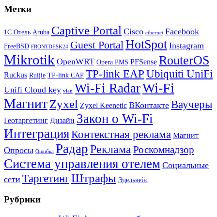
Метки
Captive Portal
Cisco
Facebook
1С Отель
Aruba
ethernet
HotSpot
Guest Portal
Instagram
FreeBSD
FRONTDESK24
Mikrotik
RouterOS
OpenWRT
PFSense
Opera PMS
TP-link EAP
Ubiquiti UniFi
Ruckus
Ruijie
TP-link CAP
Wi-Fi
Wi-Fi Radar
Unifi Cloud key
vlan
Магнит
Zyxel
Ваучеры
ВКонтакте
Zyxel Keenetic
Закон о Wi-Fi
Геотаргетинг
Дизайн
Интеграция
Контекстная реклама
Магнит
Радар
Реклама
Роскомнадзор
Опросы
Ошибка
Система управления отелем
Социальные
Штрафы
Таргетинг
сети
Эдельвейс
Рубрики