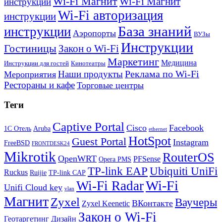
Wi-Fi Магнит
Wi-Fi Магнит
инструкции
Wi-Fi авторизация
инструкции
База знаний
инструкции
Аэропорты
ВУЗы
Инструкции
Гостиницы
Закон о Wi-Fi
Маркетинг
Медицина
Инструкции для гостей
Кинотеатры
Реклама по Wi-Fi
Наши продукты
Мероприятия
Рестораны и кафе
Торговые центры
Теги
Captive Portal
Cisco
Facebook
1С Отель
Aruba
ethernet
HotSpot
Guest Portal
Instagram
FreeBSD
FRONTDESK24
Mikrotik
RouterOS
OpenWRT
PFSense
Opera PMS
TP-link EAP
Ubiquiti UniFi
Ruckus
Ruijie
TP-link CAP
Wi-Fi
Wi-Fi Radar
Unifi Cloud key
vlan
Магнит
Zyxel
Ваучеры
ВКонтакте
Zyxel Keenetic
Закон о Wi-Fi
Геотаргетинг
Дизайн