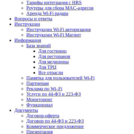
Тарифы интеграция с HRS
Роутеры для сбора MAC-адресов
Аренда Wi-Fi радара
Вопросы и ответы
Инструкции
Инструкции Wi-Fi авторизация
Инструкции Wi-Fi Магнит
Информация
База знаний
Для гостиниц
Для ресторанов
Для медицины
Для ТРЦ
Все отрасли
Памятка для пользователей Wi-Fi
Партнерам
Реклама по Wi–Fi
Услуги по 44-ФЗ и 223-ФЗ
Мониторинг
Функционал
Документы
Договор-оферта
Договор по 44-ФЗ и 223-ФЗ
Коммерческое предложение
Презентация