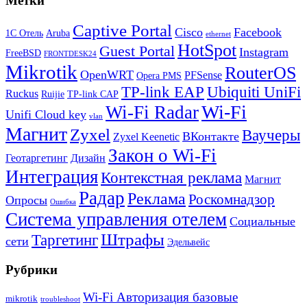
Метки
Captive Portal
Cisco
Facebook
1С Отель
Aruba
ethernet
HotSpot
Guest Portal
Instagram
FreeBSD
FRONTDESK24
Mikrotik
RouterOS
OpenWRT
PFSense
Opera PMS
TP-link EAP
Ubiquiti UniFi
Ruckus
Ruijie
TP-link CAP
Wi-Fi
Wi-Fi Radar
Unifi Cloud key
vlan
Магнит
Zyxel
Ваучеры
ВКонтакте
Zyxel Keenetic
Закон о Wi-Fi
Геотаргетинг
Дизайн
Интеграция
Контекстная реклама
Магнит
Радар
Реклама
Роскомнадзор
Опросы
Ошибка
Система управления отелем
Социальные
Штрафы
Таргетинг
сети
Эдельвейс
Рубрики
Wi-Fi Авторизация базовые
mikrotik
troubleshoot