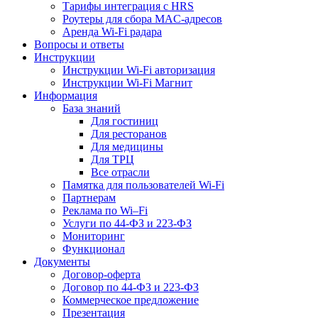
Тарифы интеграция с HRS
Роутеры для сбора MAC-адресов
Аренда Wi-Fi радара
Вопросы и ответы
Инструкции
Инструкции Wi-Fi авторизация
Инструкции Wi-Fi Магнит
Информация
База знаний
Для гостиниц
Для ресторанов
Для медицины
Для ТРЦ
Все отрасли
Памятка для пользователей Wi-Fi
Партнерам
Реклама по Wi–Fi
Услуги по 44-ФЗ и 223-ФЗ
Мониторинг
Функционал
Документы
Договор-оферта
Договор по 44-ФЗ и 223-ФЗ
Коммерческое предложение
Презентация