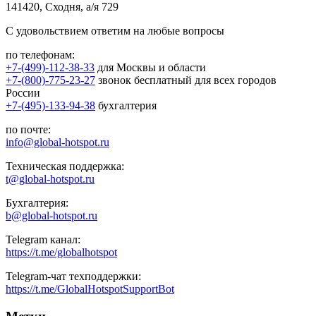
141420, Сходня, а/я 729
С удовольствием ответим на любые вопросы
по телефонам:
+7-(499)-112-38-33
для Москвы и области
+7-(800)-775-23-27
звонок бесплатный для всех городов
России
+7-(495)-133-94-38
бухгалтерия
по почте:
info@global-hotspot.ru
Техническая поддержка:
t@global-hotspot.ru
Бухгалтерия:
b@global-hotspot.ru
Telegram канал:
https://t.me/globalhotspot
Telegram-чат техподдержки:
https://t.me/GlobalHotspotSupportBot