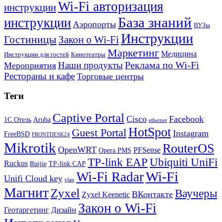
Wi-Fi авторизация
инструкции
База знаний
инструкции
Аэропорты
ВУЗы
Инструкции
Гостиницы
Закон о Wi-Fi
Маркетинг
Медицина
Инструкции для гостей
Кинотеатры
Реклама по Wi-Fi
Наши продукты
Мероприятия
Рестораны и кафе
Торговые центры
Теги
Captive Portal
Cisco
Facebook
1С Отель
Aruba
ethernet
HotSpot
Guest Portal
Instagram
FreeBSD
FRONTDESK24
Mikrotik
RouterOS
OpenWRT
PFSense
Opera PMS
TP-link EAP
Ubiquiti UniFi
Ruckus
Ruijie
TP-link CAP
Wi-Fi
Wi-Fi Radar
Unifi Cloud key
vlan
Магнит
Zyxel
Ваучеры
ВКонтакте
Zyxel Keenetic
Закон о Wi-Fi
Геотаргетинг
Дизайн