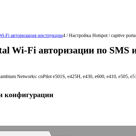
Wi-Fi авторизация инструкции
4
/
Настройка Hotspot / captive por
rtal Wi-Fi авторизации по SMS
ium Networks: cnPilot e501S, e425H, e430, e600, e410, e505, e51
 и конфигурации