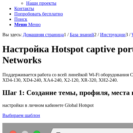
Наши проекты
Контакты
Попробовать бесплатно
Поиск
Меню
Меню
Вы здесь:
Домашняя страница
1
/
База знаний
2
/
Инструкции
3
/
Настройка Hotspot captive po
Networks
Поддерживается работа со всей линейкой Wi-Fi оборудования Camb
XD4-130, XD4-240, XA4-240, X2-120, XR-320, XH2-240.
Шаг 1: Создание темы, профиля, места
настройки в личном кабинете Global Hotspot
Выбираем шаблон