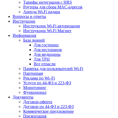
Тарифы интеграция с HRS
Роутеры для сбора MAC-адресов
Аренда Wi-Fi радара
Вопросы и ответы
Инструкции
Инструкции Wi-Fi авторизация
Инструкции Wi-Fi Магнит
Информация
База знаний
Для гостиниц
Для ресторанов
Для медицины
Для ТРЦ
Все отрасли
Памятка для пользователей Wi-Fi
Партнерам
Реклама по Wi–Fi
Услуги по 44-ФЗ и 223-ФЗ
Мониторинг
Функционал
Документы
Договор-оферта
Договор по 44-ФЗ и 223-ФЗ
Коммерческое предложение
Презентация