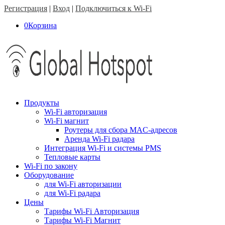
Регистрация
|
Вход
|
Подключиться к Wi-Fi
0
Корзина
Продукты
Wi-Fi авторизация
Wi-Fi магнит
Роутеры для сбора MAC-адресов
Аренда Wi-Fi радара
Интеграция Wi-Fi и системы PMS
Тепловые карты
Wi-Fi по закону
Оборудование
для Wi-Fi авторизации
для Wi-Fi радара
Цены
Тарифы Wi-Fi Авторизация
Тарифы Wi-Fi Магнит