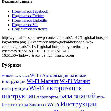
Поделиться записью
Поделиться Facebook
Поделиться Twitter
Поделиться LinkedIn
Поделиться Vk
Поделиться по почте
https://global-hotspot.ru/wp-content/uploads/2017/11/global-hotspot-
logo-retina.png
0
0
vdemtcev
https://global-hotspot.ru/wp-
content/uploads/2017/11/global-hotspot-logo-retina.png
vdemtcev
2022-03-13 16:51:50
2022-03-13
16:51:50
windows_trace_c3_fail_transtelecom
Рубрики
Wi-Fi Авторизация базовые
mikrotik
troubleshoot
Wi-Fi Магнит
Wi-Fi Магнит
инструкции
Wi-Fi авторизация
инструкции
База знаний
инструкции
Аэропорты
ВУЗы
Инструкции
Гостиницы
Закон о Wi-Fi