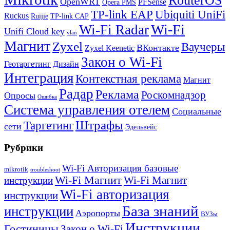
RouterOS
OpenWRT
PFSense
Opera PMS
TP-link EAP
Ubiquiti UniFi
Ruckus
Ruijie
TP-link CAP
Wi-Fi
Wi-Fi Radar
Unifi Cloud key
vlan
Магнит
Zyxel
Ваучеры
ВКонтакте
Zyxel Keenetic
Закон о Wi-Fi
Геотаргетинг
Дизайн
Интеграция
Контекстная реклама
Магнит
Радар
Реклама
Роскомнадзор
Опросы
Ошибка
Система управления отелем
Социальные
Штрафы
Таргетинг
сети
Эдельвейс
Рубрики
Wi-Fi Авторизация базовые
mikrotik
troubleshoot
Wi-Fi Магнит
Wi-Fi Магнит
инструкции
Wi-Fi авторизация
инструкции
База знаний
инструкции
Аэропорты
ВУЗы
Инструкции
Гостиницы
Закон о Wi-Fi