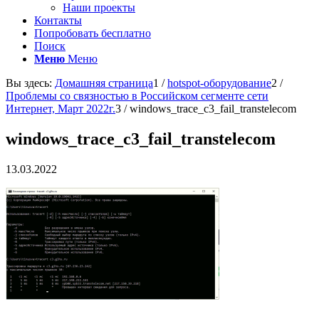
Наши проекты
Контакты
Попробовать бесплатно
Поиск
Меню
Меню
Вы здесь:
Домашняя страница
1
/
hotspot-оборудование
2
/
Проблемы со связностью в Российском сегменте сети
Интернет, Март 2022г.
3
/
windows_trace_c3_fail_transtelecom
windows_trace_c3_fail_transtelecom
13.03.2022