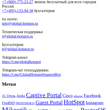
+7-(800)-775-23-27
звонок бесплатный для всех городов
России
+7-(495)-133-94-38
бухгалтерия
по почте:
info@global-hotspot.ru
Техническая поддержка:
t@global-hotspot.ru
Бухгалтерия:
b@global-hotspot.ru
Telegram канал:
https://t.me/globalhotspot
Telegram-чат техподдержки:
https://t.me/GlobalHotspotSupportBot
Метки
Captive Portal
Cisco
Facebook
1С Отель
Aruba
ethernet
HotSpot
Guest Portal
Instagram
FreeBSD
FRONTDESK24
Mikrotik