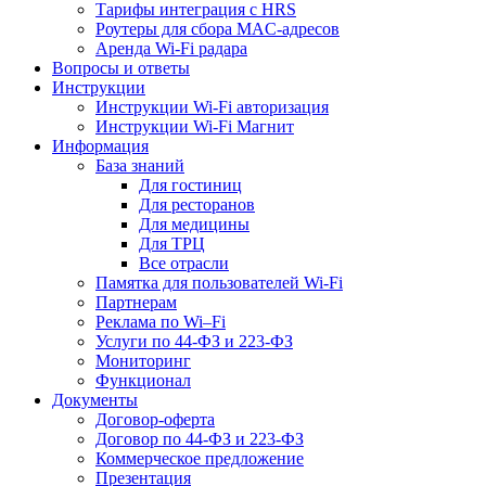
Тарифы интеграция с HRS
Роутеры для сбора MAC-адресов
Аренда Wi-Fi радара
Вопросы и ответы
Инструкции
Инструкции Wi-Fi авторизация
Инструкции Wi-Fi Магнит
Информация
База знаний
Для гостиниц
Для ресторанов
Для медицины
Для ТРЦ
Все отрасли
Памятка для пользователей Wi-Fi
Партнерам
Реклама по Wi–Fi
Услуги по 44-ФЗ и 223-ФЗ
Мониторинг
Функционал
Документы
Договор-оферта
Договор по 44-ФЗ и 223-ФЗ
Коммерческое предложение
Презентация