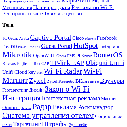
Маркетинг
Медицина
Инструкции для гостей
Кинотеатры
Реклама по Wi-Fi
Наши продукты
Мероприятия
Рестораны и кафе
Торговые центры
Теги
Captive Portal
Cisco
Facebook
1С Отель
Aruba
ethernet
HotSpot
Guest Portal
Instagram
FreeBSD
FRONTDESK24
Mikrotik
RouterOS
OpenWRT
PFSense
Opera PMS
TP-link EAP
Ubiquiti UniFi
Ruckus
Ruijie
TP-link CAP
Wi-Fi
Wi-Fi Radar
Unifi Cloud key
vlan
Магнит
Zyxel
Ваучеры
ВКонтакте
Zyxel Keenetic
Закон о Wi-Fi
Геотаргетинг
Дизайн
Интеграция
Контекстная реклама
Магнит
Радар
Реклама
Роскомнадзор
Опросы
Ошибка
Система управления отелем
Социальные
Штрафы
Таргетинг
сети
Эдельвейс