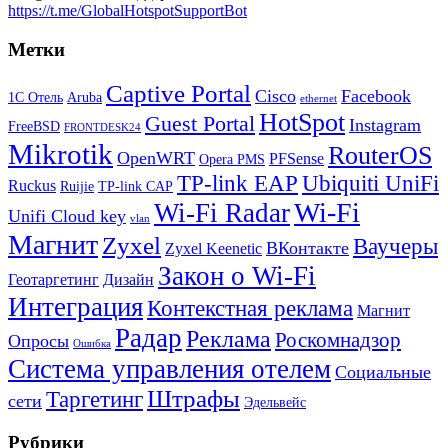
https://t.me/GlobalHotspotSupportBot
Метки
Captive Portal
Cisco
Facebook
1С Отель
Aruba
ethernet
HotSpot
Guest Portal
Instagram
FreeBSD
FRONTDESK24
Mikrotik
RouterOS
OpenWRT
PFSense
Opera PMS
TP-link EAP
Ubiquiti UniFi
Ruckus
Ruijie
TP-link CAP
Wi-Fi
Wi-Fi Radar
Unifi Cloud key
vlan
Магнит
Zyxel
Ваучеры
ВКонтакте
Zyxel Keenetic
Закон о Wi-Fi
Геотаргетинг
Дизайн
Интеграция
Контекстная реклама
Магнит
Радар
Реклама
Роскомнадзор
Опросы
Ошибка
Система управления отелем
Социальные
Штрафы
Таргетинг
сети
Эдельвейс
Рубрики