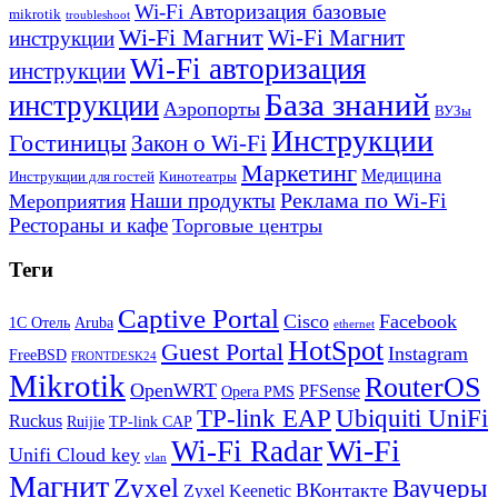
Wi-Fi Авторизация базовые
mikrotik
troubleshoot
Wi-Fi Магнит
Wi-Fi Магнит
инструкции
Wi-Fi авторизация
инструкции
База знаний
инструкции
Аэропорты
ВУЗы
Инструкции
Гостиницы
Закон о Wi-Fi
Маркетинг
Медицина
Инструкции для гостей
Кинотеатры
Реклама по Wi-Fi
Наши продукты
Мероприятия
Рестораны и кафе
Торговые центры
Теги
Captive Portal
Cisco
Facebook
1С Отель
Aruba
ethernet
HotSpot
Guest Portal
Instagram
FreeBSD
FRONTDESK24
Mikrotik
RouterOS
OpenWRT
PFSense
Opera PMS
TP-link EAP
Ubiquiti UniFi
Ruckus
Ruijie
TP-link CAP
Wi-Fi
Wi-Fi Radar
Unifi Cloud key
vlan
Магнит
Zyxel
Ваучеры
ВКонтакте
Zyxel Keenetic