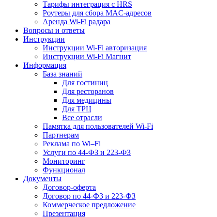
Тарифы интеграция с HRS
Роутеры для сбора MAC-адресов
Аренда Wi-Fi радара
Вопросы и ответы
Инструкции
Инструкции Wi-Fi авторизация
Инструкции Wi-Fi Магнит
Информация
База знаний
Для гостиниц
Для ресторанов
Для медицины
Для ТРЦ
Все отрасли
Памятка для пользователей Wi-Fi
Партнерам
Реклама по Wi–Fi
Услуги по 44-ФЗ и 223-ФЗ
Мониторинг
Функционал
Документы
Договор-оферта
Договор по 44-ФЗ и 223-ФЗ
Коммерческое предложение
Презентация