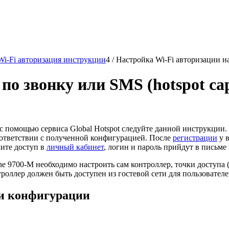
Wi-Fi авторизация инструкции
4
/
Настройка Wi-Fi авторизации на
о звонку или SMS (hotspot cap
 с помощью сервиса Global Hotspot следуйте данной инструкции
соответствии с полученной конфигурацией. После
регистрации
у в
чите доступ в
личный кабинет
, логин и пароль прийдут в письме п
9700-M необходимо настроить сам контроллер, точки доступа (Air
троллер должен быть доступен из гостевой сети для пользователей
 и конфигурации