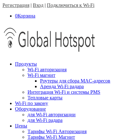
Регистрация
|
Вход
|
Подключиться к Wi-Fi
0
Корзина
Продукты
Wi-Fi авторизация
Wi-Fi магнит
Роутеры для сбора MAC-адресов
Аренда Wi-Fi радара
Интеграция Wi-Fi и системы PMS
Тепловые карты
Wi-Fi по закону
Оборудование
для Wi-Fi авторизации
для Wi-Fi радара
Цены
Тарифы Wi-Fi Авторизация
Тарифы Wi-Fi Магнит