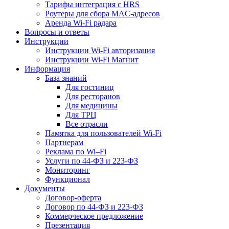
Тарифы интеграция с HRS
Роутеры для сбора MAC-адресов
Аренда Wi-Fi радара
Вопросы и ответы
Инструкции
Инструкции Wi-Fi авторизация
Инструкции Wi-Fi Магнит
Информация
База знаний
Для гостиниц
Для ресторанов
Для медицины
Для ТРЦ
Все отрасли
Памятка для пользователей Wi-Fi
Партнерам
Реклама по Wi–Fi
Услуги по 44-ФЗ и 223-ФЗ
Мониторинг
Функционал
Документы
Договор-оферта
Договор по 44-ФЗ и 223-ФЗ
Коммерческое предложение
Презентация