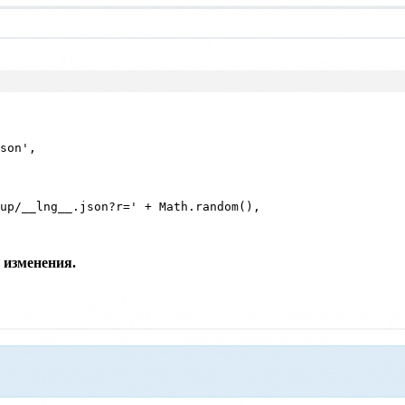
up/__lng__.json?r=' + Math.random(),

 изменения.