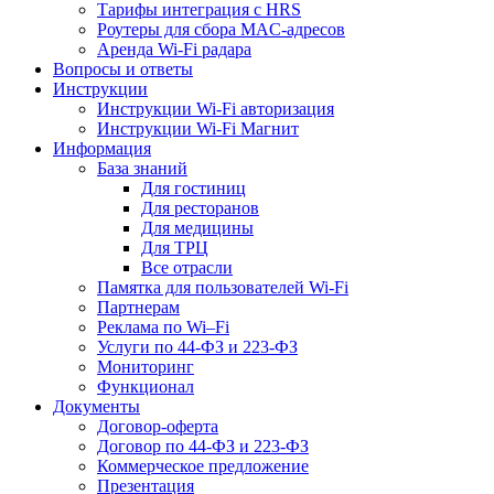
Тарифы интеграция с HRS
Роутеры для сбора MAC-адресов
Аренда Wi-Fi радара
Вопросы и ответы
Инструкции
Инструкции Wi-Fi авторизация
Инструкции Wi-Fi Магнит
Информация
База знаний
Для гостиниц
Для ресторанов
Для медицины
Для ТРЦ
Все отрасли
Памятка для пользователей Wi-Fi
Партнерам
Реклама по Wi–Fi
Услуги по 44-ФЗ и 223-ФЗ
Мониторинг
Функционал
Документы
Договор-оферта
Договор по 44-ФЗ и 223-ФЗ
Коммерческое предложение
Презентация