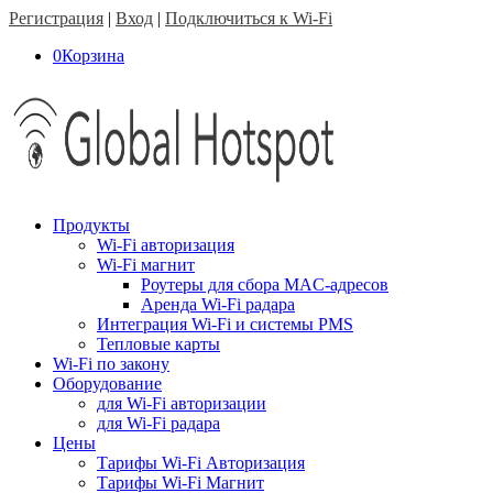
Регистрация
|
Вход
|
Подключиться к Wi-Fi
0
Корзина
Продукты
Wi-Fi авторизация
Wi-Fi магнит
Роутеры для сбора MAC-адресов
Аренда Wi-Fi радара
Интеграция Wi-Fi и системы PMS
Тепловые карты
Wi-Fi по закону
Оборудование
для Wi-Fi авторизации
для Wi-Fi радара
Цены
Тарифы Wi-Fi Авторизация
Тарифы Wi-Fi Магнит