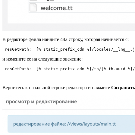
В редакторе файла найдите 442 строку, которая начинается с:
и измените ее на следующие значение:
 resGetPath: '[% static_prefix_cdn %]/th/[% th.uuid %]/
Вернитесь к начальной строке редактора и нажмите
Сохранить