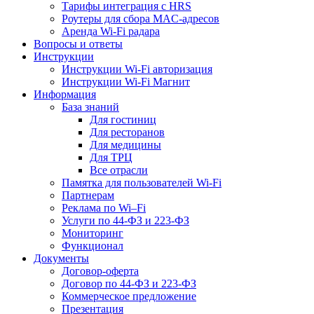
Тарифы интеграция с HRS
Роутеры для сбора MAC-адресов
Аренда Wi-Fi радара
Вопросы и ответы
Инструкции
Инструкции Wi-Fi авторизация
Инструкции Wi-Fi Магнит
Информация
База знаний
Для гостиниц
Для ресторанов
Для медицины
Для ТРЦ
Все отрасли
Памятка для пользователей Wi-Fi
Партнерам
Реклама по Wi–Fi
Услуги по 44-ФЗ и 223-ФЗ
Мониторинг
Функционал
Документы
Договор-оферта
Договор по 44-ФЗ и 223-ФЗ
Коммерческое предложение
Презентация