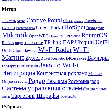
Метки
Captive Portal
Cisco
Facebook
1С Отель
Aruba
ethernet
HotSpot
Guest Portal
Instagram
FreeBSD
FRONTDESK24
Mikrotik
RouterOS
OpenWRT
PFSense
Opera PMS
TP-link EAP
Ubiquiti UniFi
Ruckus
Ruijie
TP-link CAP
Wi-Fi
Wi-Fi Radar
Unifi Cloud key
vlan
Магнит
Zyxel
Ваучеры
ВКонтакте
Zyxel Keenetic
Закон о Wi-Fi
Геотаргетинг
Дизайн
Интеграция
Контекстная реклама
Магнит
Радар
Реклама
Роскомнадзор
Опросы
Ошибка
Система управления отелем
Социальные
Штрафы
Таргетинг
сети
Эдельвейс
Рубрики