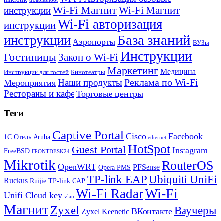
troubleshoot
Wi-Fi Магнит
Wi-Fi Магнит
инструкции
Wi-Fi авторизация
инструкции
База знаний
инструкции
Аэропорты
ВУЗы
Инструкции
Гостиницы
Закон о Wi-Fi
Маркетинг
Медицина
Инструкции для гостей
Кинотеатры
Реклама по Wi-Fi
Наши продукты
Мероприятия
Рестораны и кафе
Торговые центры
Теги
Captive Portal
Cisco
Facebook
1С Отель
Aruba
ethernet
HotSpot
Guest Portal
Instagram
FreeBSD
FRONTDESK24
Mikrotik
RouterOS
OpenWRT
PFSense
Opera PMS
TP-link EAP
Ubiquiti UniFi
Ruckus
Ruijie
TP-link CAP
Wi-Fi
Wi-Fi Radar
Unifi Cloud key
vlan
Магнит
Zyxel
Ваучеры
ВКонтакте
Zyxel Keenetic