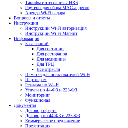
Тарифы интеграция с HRS
Роутеры для сбора MAC-адресов
Аренда Wi-Fi радара
Вопросы и ответы
Инструкции
Инструкции Wi-Fi авторизация
Инструкции Wi-Fi Магнит
Информация
База знаний
Для гостиниц
Для ресторанов
Для медицины
Для ТРЦ
Все отрасли
Памятка для пользователей Wi-Fi
Партнерам
Реклама по Wi–Fi
Услуги по 44-ФЗ и 223-ФЗ
Мониторинг
Функционал
Документы
Договор-оферта
Договор по 44-ФЗ и 223-ФЗ
Коммерческое предложение
Презентация