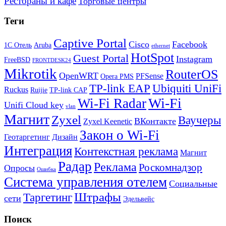
Рестораны и кафе
Торговые центры
Теги
Captive Portal
Cisco
Facebook
1С Отель
Aruba
ethernet
HotSpot
Guest Portal
Instagram
FreeBSD
FRONTDESK24
Mikrotik
RouterOS
OpenWRT
PFSense
Opera PMS
TP-link EAP
Ubiquiti UniFi
Ruckus
Ruijie
TP-link CAP
Wi-Fi
Wi-Fi Radar
Unifi Cloud key
vlan
Магнит
Zyxel
Ваучеры
ВКонтакте
Zyxel Keenetic
Закон о Wi-Fi
Геотаргетинг
Дизайн
Интеграция
Контекстная реклама
Магнит
Радар
Реклама
Роскомнадзор
Опросы
Ошибка
Система управления отелем
Социальные
Штрафы
Таргетинг
сети
Эдельвейс
Поиск