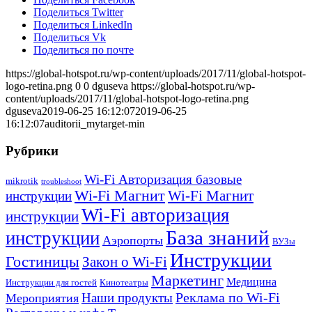
Поделиться Twitter
Поделиться LinkedIn
Поделиться Vk
Поделиться по почте
https://global-hotspot.ru/wp-content/uploads/2017/11/global-hotspot-
logo-retina.png
0
0
dguseva
https://global-hotspot.ru/wp-
content/uploads/2017/11/global-hotspot-logo-retina.png
dguseva
2019-06-25 16:12:07
2019-06-25
16:12:07
auditorii_mytarget-min
Рубрики
Wi-Fi Авторизация базовые
mikrotik
troubleshoot
Wi-Fi Магнит
Wi-Fi Магнит
инструкции
Wi-Fi авторизация
инструкции
База знаний
инструкции
Аэропорты
ВУЗы
Инструкции
Гостиницы
Закон о Wi-Fi
Маркетинг
Медицина
Инструкции для гостей
Кинотеатры
Реклама по Wi-Fi
Наши продукты
Мероприятия