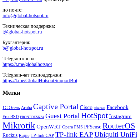
по почте:
info@global-hotspot.ru
Техническая поддержка:
t@global-hotspot.ru
Бухгалтерия:
b@global-hotspot.ru
Telegram канал:
https://t.me/globalhotspot
Telegram-чат техподдержки:
https://t.me/GlobalHotspotSupportBot
Метки
Captive Portal
Cisco
Facebook
1С Отель
Aruba
ethernet
HotSpot
Guest Portal
Instagram
FreeBSD
FRONTDESK24
Mikrotik
RouterOS
OpenWRT
PFSense
Opera PMS
TP-link EAP
Ubiquiti UniFi
Ruckus
Ruijie
TP-link CAP