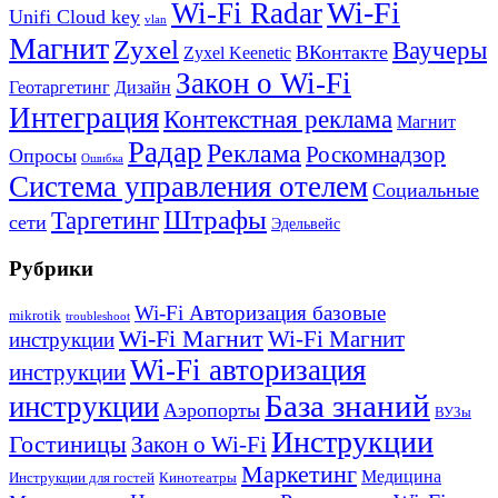
Wi-Fi
Wi-Fi Radar
Unifi Cloud key
vlan
Магнит
Zyxel
Ваучеры
ВКонтакте
Zyxel Keenetic
Закон о Wi-Fi
Геотаргетинг
Дизайн
Интеграция
Контекстная реклама
Магнит
Радар
Реклама
Роскомнадзор
Опросы
Ошибка
Система управления отелем
Социальные
Штрафы
Таргетинг
сети
Эдельвейс
Рубрики
Wi-Fi Авторизация базовые
mikrotik
troubleshoot
Wi-Fi Магнит
Wi-Fi Магнит
инструкции
Wi-Fi авторизация
инструкции
База знаний
инструкции
Аэропорты
ВУЗы
Инструкции
Гостиницы
Закон о Wi-Fi
Маркетинг
Медицина
Инструкции для гостей
Кинотеатры