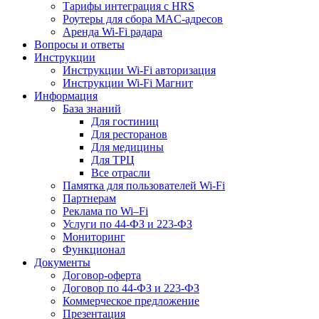
Тарифы интеграция с HRS
Роутеры для сбора MAC-адресов
Аренда Wi-Fi радара
Вопросы и ответы
Инструкции
Инструкции Wi-Fi авторизация
Инструкции Wi-Fi Магнит
Информация
База знаний
Для гостиниц
Для ресторанов
Для медицины
Для ТРЦ
Все отрасли
Памятка для пользователей Wi-Fi
Партнерам
Реклама по Wi–Fi
Услуги по 44-ФЗ и 223-ФЗ
Мониторинг
Функционал
Документы
Договор-оферта
Договор по 44-ФЗ и 223-ФЗ
Коммерческое предложение
Презентация