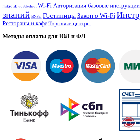
Wi-Fi Авторизация базовые инструкции
mikrotik
troubleshoot
знаний
Инстр
Гостиницы
Закон о Wi-Fi
ВУЗы
Рестораны и кафе
Торговые центры
Методы оплаты для ЮЛ и ФЛ