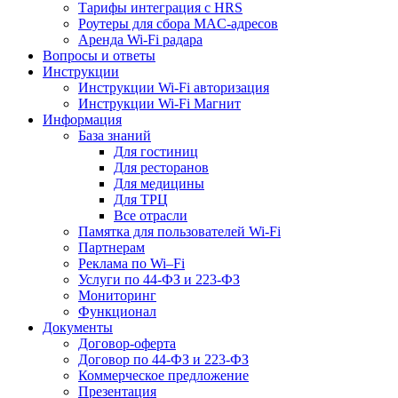
Тарифы интеграция с HRS
Роутеры для сбора MAC-адресов
Аренда Wi-Fi радара
Вопросы и ответы
Инструкции
Инструкции Wi-Fi авторизация
Инструкции Wi-Fi Магнит
Информация
База знаний
Для гостиниц
Для ресторанов
Для медицины
Для ТРЦ
Все отрасли
Памятка для пользователей Wi-Fi
Партнерам
Реклама по Wi–Fi
Услуги по 44-ФЗ и 223-ФЗ
Мониторинг
Функционал
Документы
Договор-оферта
Договор по 44-ФЗ и 223-ФЗ
Коммерческое предложение
Презентация