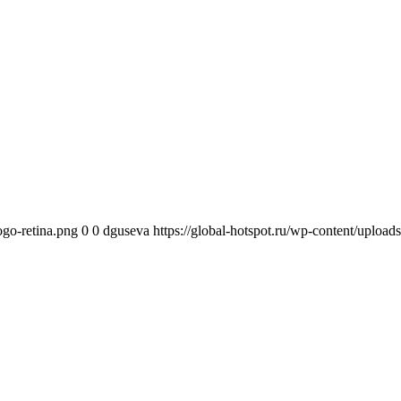
ogo-retina.png
0
0
dguseva
https://global-hotspot.ru/wp-content/upload