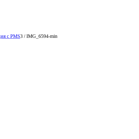
ция с PMS
3
/
IMG_6594-min