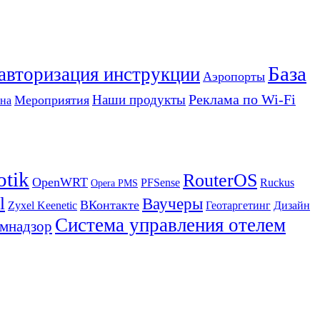
База
 авторизация инструкции
Аэропорты
Реклама по Wi-Fi
Наши продукты
Мероприятия
на
otik
RouterOS
OpenWRT
PFSense
Ruckus
Opera PMS
l
Ваучеры
ВКонтакте
Zyxel Keenetic
Геотаргетинг
Дизайн
Система управления отелем
мнадзор