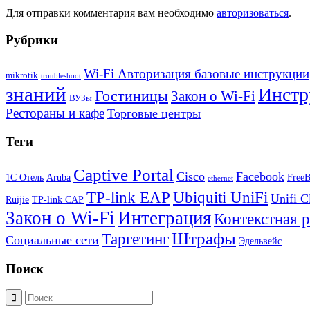
Для отправки комментария вам необходимо
авторизоваться
.
Рубрики
Wi-Fi Авторизация базовые инструкции
mikrotik
troubleshoot
знаний
Инстр
Гостиницы
Закон о Wi-Fi
ВУЗы
Рестораны и кафе
Торговые центры
Теги
Captive Portal
Cisco
Facebook
1С Отель
Aruba
Free
ethernet
TP-link EAP
Ubiquiti UniFi
Unifi C
Ruijie
TP-link CAP
Закон о Wi-Fi
Интеграция
Контекстная 
Штрафы
Таргетинг
Социальные сети
Эдельвейс
Поиск