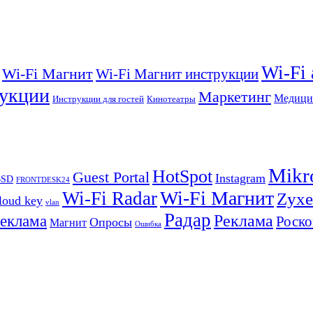
Wi-Fi
Wi-Fi Магнит
Wi-Fi Магнит инструкции
укции
Маркетинг
Медици
Инструкции для гостей
Кинотеатры
Mikr
HotSpot
Guest Portal
Instagram
BSD
FRONTDESK24
Wi-Fi Магнит
Wi-Fi Radar
Zyxe
loud key
vlan
Радар
Реклама
реклама
Роско
Опросы
Магнит
Ошибка