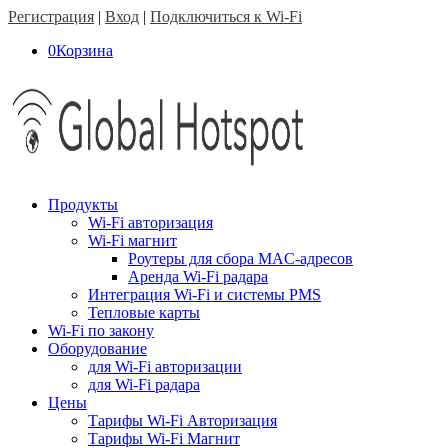
Регистрация
|
Вход
|
Подключиться к Wi-Fi
0
Корзина
Продукты
Wi-Fi авторизация
Wi-Fi магнит
Роутеры для сбора MAC-адресов
Аренда Wi-Fi радара
Интеграция Wi-Fi и системы PMS
Тепловые карты
Wi-Fi по закону
Оборудование
для Wi-Fi авторизации
для Wi-Fi радара
Цены
Тарифы Wi-Fi Авторизация
Тарифы Wi-Fi Магнит