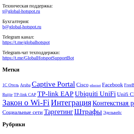
Техническая поддержка:
t@global-hotspot.ru
Бухгалтерия:
b@global-hotspot.ru
Telegram канал:
https://t.me/globalhotspot
Telegram-чат техподдержки:
https://t.me/GlobalHotspotSupportBot
Метки
Captive Portal
Cisco
Facebook
1С Отель
Aruba
Free
ethernet
TP-link EAP
Ubiquiti UniFi
Unifi C
Ruijie
TP-link CAP
Закон о Wi-Fi
Интеграция
Контекстная 
Штрафы
Таргетинг
Социальные сети
Эдельвейс
Рубрики