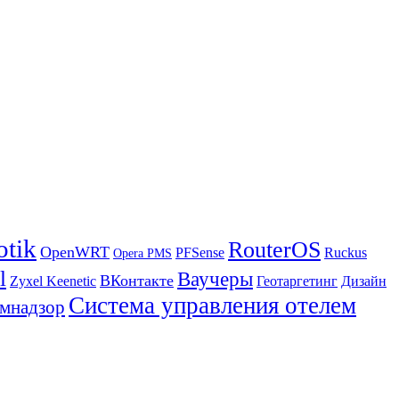
otik
RouterOS
OpenWRT
PFSense
Ruckus
Opera PMS
l
Ваучеры
ВКонтакте
Zyxel Keenetic
Геотаргетинг
Дизайн
Система управления отелем
мнадзор