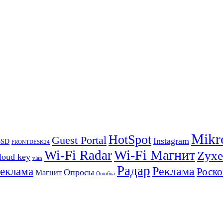
Mikr
HotSpot
Guest Portal
Instagram
BSD
FRONTDESK24
Wi-Fi Магнит
Wi-Fi Radar
Zyxe
loud key
vlan
Радар
Реклама
реклама
Роско
Опросы
Магнит
Ошибка