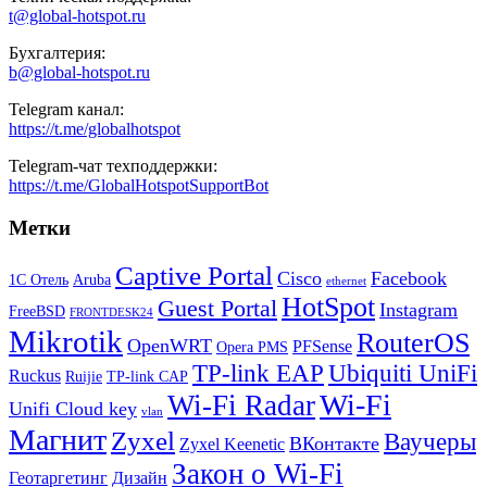
t@global-hotspot.ru
Бухгалтерия:
b@global-hotspot.ru
Telegram канал:
https://t.me/globalhotspot
Telegram-чат техподдержки:
https://t.me/GlobalHotspotSupportBot
Метки
Captive Portal
Cisco
Facebook
1С Отель
Aruba
ethernet
HotSpot
Guest Portal
Instagram
FreeBSD
FRONTDESK24
Mikrotik
RouterOS
OpenWRT
PFSense
Opera PMS
TP-link EAP
Ubiquiti UniFi
Ruckus
Ruijie
TP-link CAP
Wi-Fi
Wi-Fi Radar
Unifi Cloud key
vlan
Магнит
Zyxel
Ваучеры
ВКонтакте
Zyxel Keenetic
Закон о Wi-Fi
Геотаргетинг
Дизайн