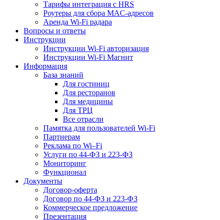
Тарифы интеграция с HRS
Роутеры для сбора MAC-адресов
Аренда Wi-Fi радара
Вопросы и ответы
Инструкции
Инструкции Wi-Fi авторизация
Инструкции Wi-Fi Магнит
Информация
База знаний
Для гостиниц
Для ресторанов
Для медицины
Для ТРЦ
Все отрасли
Памятка для пользователей Wi-Fi
Партнерам
Реклама по Wi–Fi
Услуги по 44-ФЗ и 223-ФЗ
Мониторинг
Функционал
Документы
Договор-оферта
Договор по 44-ФЗ и 223-ФЗ
Коммерческое предложение
Презентация