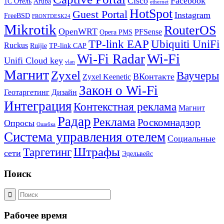
Cisco
Facebook
1С Отель
Aruba
ethernet
HotSpot
Guest Portal
Instagram
FreeBSD
FRONTDESK24
Mikrotik
RouterOS
OpenWRT
PFSense
Opera PMS
TP-link EAP
Ubiquiti UniFi
Ruckus
Ruijie
TP-link CAP
Wi-Fi
Wi-Fi Radar
Unifi Cloud key
vlan
Магнит
Zyxel
Ваучеры
ВКонтакте
Zyxel Keenetic
Закон о Wi-Fi
Геотаргетинг
Дизайн
Интеграция
Контекстная реклама
Магнит
Радар
Реклама
Роскомнадзор
Опросы
Ошибка
Система управления отелем
Социальные
Штрафы
Таргетинг
сети
Эдельвейс
Поиск
Рабочее время