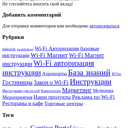
Не стесняйтесь вносить свой вклад!
Добавить комментарий
Для отправки комментария вам необходимо
авторизоваться
.
Рубрики
Wi-Fi Авторизация базовые
mikrotik
troubleshoot
Wi-Fi Магнит
Wi-Fi Магнит
инструкции
Wi-Fi авторизация
инструкции
База знаний
инструкции
Аэропорты
ВУЗы
Инструкции
Гостиницы
Закон о Wi-Fi
Маркетинг
Медицина
Инструкции для гостей
Кинотеатры
Реклама по Wi-Fi
Наши продукты
Мероприятия
Рестораны и кафе
Торговые центры
Теги
Captive Portal