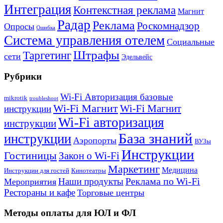
Интеграция
Контекстная реклама
Магнит
Радар
Реклама
Роскомнадзор
Опросы
Ошибка
Система управления отелем
Социальные
Штрафы
Таргетинг
сети
Эдельвейс
Рубрики
Wi-Fi Авторизация базовые
mikrotik
troubleshoot
Wi-Fi Магнит
Wi-Fi Магнит
инструкции
Wi-Fi авторизация
инструкции
База знаний
инструкции
Аэропорты
ВУЗы
Инструкции
Гостиницы
Закон о Wi-Fi
Маркетинг
Медицина
Инструкции для гостей
Кинотеатры
Реклама по Wi-Fi
Наши продукты
Мероприятия
Рестораны и кафе
Торговые центры
Методы оплаты для ЮЛ и ФЛ