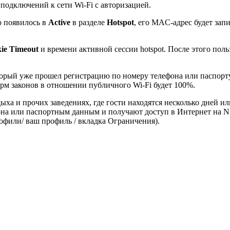
подключений к сети Wi-Fi с авторизацией.
о появилось в
Active
в разделе
Hotspot
, его MAC-адрес будет зап
ie Timeout
и времени активной сессии hotspot. После этого пол
оторый уже прошел регистрацию по номеру телефона или паспорту,
м законов в отношении публичного Wi-Fi будет 100%.
ха и прочих заведениях, где гости находятся несколько дней ил
на или паспортным данным и получают доступ в Интернет на N 
офили/ ваш профиль / вкладка Ограничения).