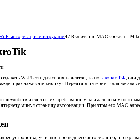
Wi-Fi авторизация инструкции
4
/
Включение MAC cookie на Mikro
kroTik
ти
 раздавать Wi-Fi сеть для своих клиентов, то по
законам РФ
, они 
 каждый раз нажимать кнопку «Перейти в интернет» для начала с
ей от неудобств и сделать их пребывание максимально комфортн
 Интернету минуя страницу авторизации. При этом его MAC-адрес
жен
дрес устройства, успешно прошедшего авторизацию, и открыват