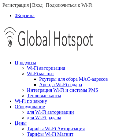
Регистрация
|
Вход
|
Подключиться к Wi-Fi
0
Корзина
Продукты
Wi-Fi авторизация
Wi-Fi магнит
Роутеры для сбора MAC-адресов
Аренда Wi-Fi радара
Интеграция Wi-Fi и системы PMS
Тепловые карты
Wi-Fi по закону
Оборудование
для Wi-Fi авторизации
для Wi-Fi радара
Цены
Тарифы Wi-Fi Авторизация
Тарифы Wi-Fi Магнит