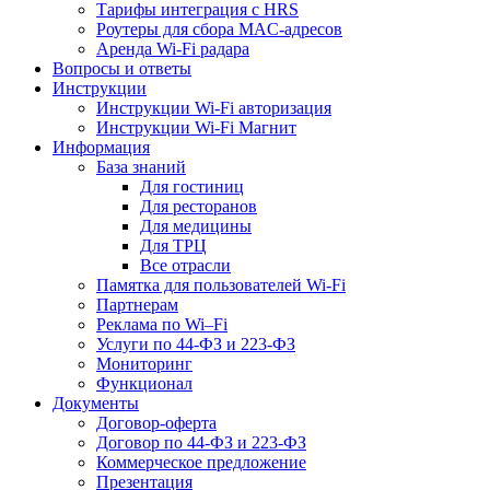
Тарифы интеграция с HRS
Роутеры для сбора MAC-адресов
Аренда Wi-Fi радара
Вопросы и ответы
Инструкции
Инструкции Wi-Fi авторизация
Инструкции Wi-Fi Магнит
Информация
База знаний
Для гостиниц
Для ресторанов
Для медицины
Для ТРЦ
Все отрасли
Памятка для пользователей Wi-Fi
Партнерам
Реклама по Wi–Fi
Услуги по 44-ФЗ и 223-ФЗ
Мониторинг
Функционал
Документы
Договор-оферта
Договор по 44-ФЗ и 223-ФЗ
Коммерческое предложение
Презентация