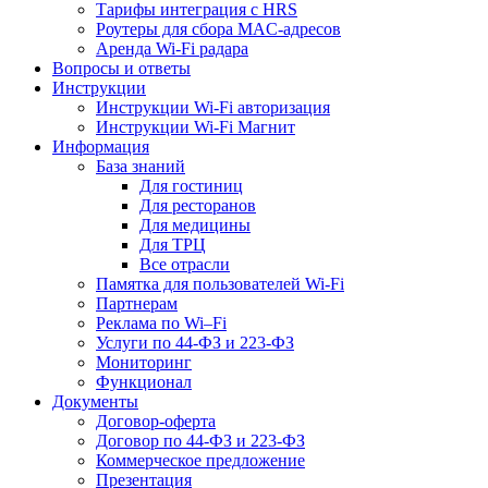
Тарифы интеграция с HRS
Роутеры для сбора MAC-адресов
Аренда Wi-Fi радара
Вопросы и ответы
Инструкции
Инструкции Wi-Fi авторизация
Инструкции Wi-Fi Магнит
Информация
База знаний
Для гостиниц
Для ресторанов
Для медицины
Для ТРЦ
Все отрасли
Памятка для пользователей Wi-Fi
Партнерам
Реклама по Wi–Fi
Услуги по 44-ФЗ и 223-ФЗ
Мониторинг
Функционал
Документы
Договор-оферта
Договор по 44-ФЗ и 223-ФЗ
Коммерческое предложение
Презентация