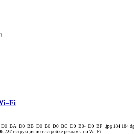
i
Wi–Fi
0_D0_B5_D0_BA_D0_BB_D0_B0_D0_BC_D0_B0-_D0_BF_.jpg
184
184
d
06:22
Инструкция по настройке рекламы по Wi–Fi