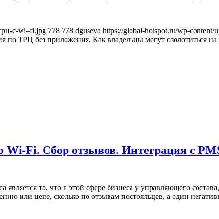
трц-с-wi–fi.jpg
778
778
dguseva
https://global-hotspot.ru/wp-content/
ия по ТРЦ без приложения. Как владельцы могут озолотиться на
по Wi-Fi. Сбор отзывов. Интеграция с PM
является то, что в этой сфере бизнеса у управляющего состава, 
ению или цене, сколько по отзывам постояльцев, а один негати