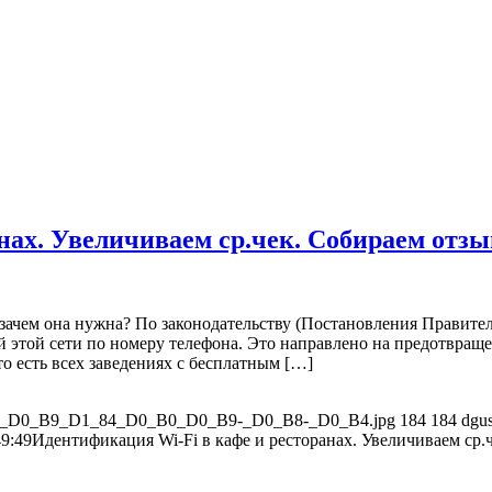
нах. Увеличиваем ср.чек. Собираем отз
и зачем она нужна? По законодательству (Постановления Правит
 этой сети по номеру телефона. Это направлено на предотвращ
то есть всех заведениях с бесплатным […]
_D0_B0_D0_B9_D1_84_D0_B0_D0_B9-_D0_B8-_D0_B4.jpg
184
184
dgu
49:49
Идентификация Wi-Fi в кафе и ресторанах. Увеличиваем ср.