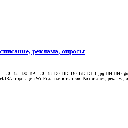
списание, реклама, опросы
_80_93Fi-_D0_B2-_D0_BA_D0_B8_D0_BD_D0_BE_D1_8.jpg
184
184
dgu
54:18
Авторизация Wi–Fi для кинотеатров. Расписание, реклама, 