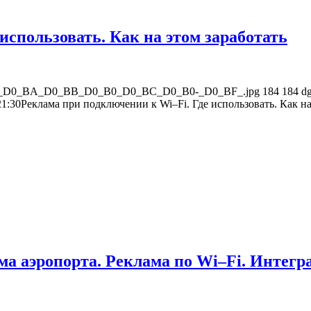
использовать. Как на этом заработать
0_D0_B5_D0_BA_D0_BB_D0_B0_D0_BC_D0_B0-_D0_BF_.jpg
184
184
d
21:30
Реклама при подключении к Wi–Fi. Где использовать. Как на
ема аэропорта. Реклама по Wi–Fi. Интегр