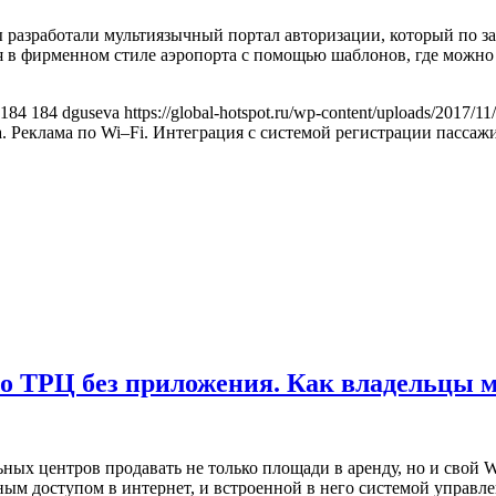
мы разработали мультиязычный портал авторизации, который по з
я в фирменном стиле аэропорта с помощью шаблонов, где можно 
184
184
dguseva
https://global-hotspot.ru/wp-content/uploads/2017/11
а. Реклама по Wi–Fi. Интеграция с системой регистрации пассаж
по ТРЦ без приложения. Как владельцы м
х центров продавать не только площади в аренду, но и свой Wi
вным доступом в интернет, и встроенной в него системой управл