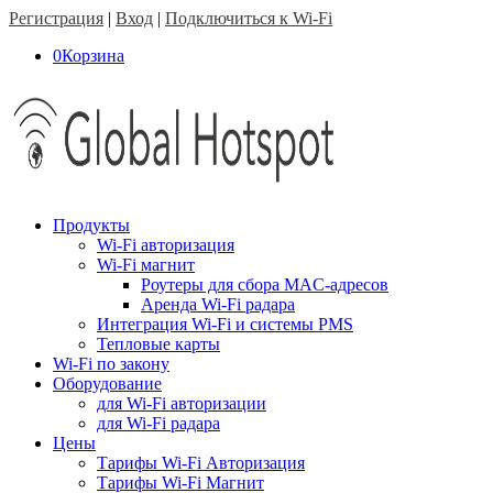
Регистрация
|
Вход
|
Подключиться к Wi-Fi
0
Корзина
Продукты
Wi-Fi авторизация
Wi-Fi магнит
Роутеры для сбора MAC-адресов
Аренда Wi-Fi радара
Интеграция Wi-Fi и системы PMS
Тепловые карты
Wi-Fi по закону
Оборудование
для Wi-Fi авторизации
для Wi-Fi радара
Цены
Тарифы Wi-Fi Авторизация
Тарифы Wi-Fi Магнит