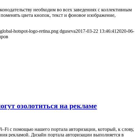
аконодательству необходим во всех заведениях с коллективным
поменять цвета кнопок, текст и фоновое изображение,
/global-hotspot-logo-retina.png
dguseva
2017-03-22 13:46:41
2020-06-
иров
огут озолотиться на рекламе
–Fi с помощью нашего портала авторизации, который, к слову,
ения рекламой. Дизайн портала авторизации выполняется в