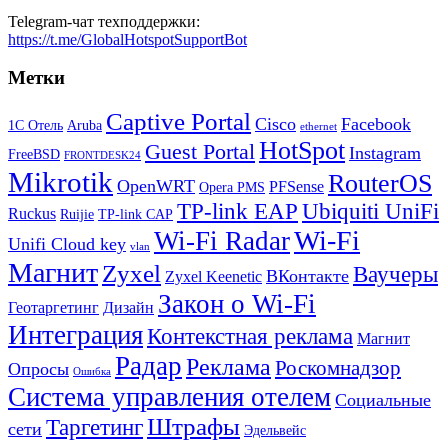
Telegram-чат техподдержки:
https://t.me/GlobalHotspotSupportBot
Метки
Captive Portal
Cisco
Facebook
1С Отель
Aruba
ethernet
HotSpot
Guest Portal
Instagram
FreeBSD
FRONTDESK24
Mikrotik
RouterOS
OpenWRT
PFSense
Opera PMS
TP-link EAP
Ubiquiti UniFi
Ruckus
Ruijie
TP-link CAP
Wi-Fi
Wi-Fi Radar
Unifi Cloud key
vlan
Магнит
Zyxel
Ваучеры
ВКонтакте
Zyxel Keenetic
Закон о Wi-Fi
Геотаргетинг
Дизайн
Интеграция
Контекстная реклама
Магнит
Радар
Реклама
Роскомнадзор
Опросы
Ошибка
Система управления отелем
Социальные
Штрафы
Таргетинг
сети
Эдельвейс