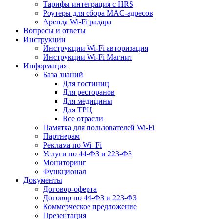
Тарифы интеграция с HRS
Роутеры для сбора MAC-адресов
Аренда Wi-Fi радара
Вопросы и ответы
Инструкции
Инструкции Wi-Fi авторизация
Инструкции Wi-Fi Магнит
Информация
База знаний
Для гостиниц
Для ресторанов
Для медицины
Для ТРЦ
Все отрасли
Памятка для пользователей Wi-Fi
Партнерам
Реклама по Wi–Fi
Услуги по 44-ФЗ и 223-ФЗ
Мониторинг
Функционал
Документы
Договор-оферта
Договор по 44-ФЗ и 223-ФЗ
Коммерческое предложение
Презентация