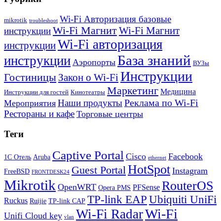
Wi-Fi Авторизация базовые
mikrotik
troubleshoot
Wi-Fi Магнит
Wi-Fi Магнит
инструкции
Wi-Fi авторизация
инструкции
База знаний
инструкции
Аэропорты
ВУЗы
Инструкции
Гостиницы
Закон о Wi-Fi
Маркетинг
Медицина
Инструкции для гостей
Кинотеатры
Реклама по Wi-Fi
Наши продукты
Мероприятия
Рестораны и кафе
Торговые центры
Теги
Captive Portal
Cisco
Facebook
1С Отель
Aruba
ethernet
HotSpot
Guest Portal
Instagram
FreeBSD
FRONTDESK24
Mikrotik
RouterOS
OpenWRT
PFSense
Opera PMS
TP-link EAP
Ubiquiti UniFi
Ruckus
Ruijie
TP-link CAP
Wi-Fi
Wi-Fi Radar
Unifi Cloud key
vlan