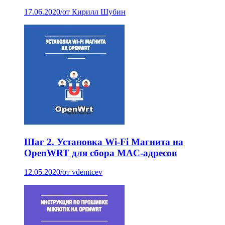
17.06.2020
/
от Кирилл Шубин
Шаг 2. Установка Wi-Fi Магнита на
OpenWRT для сбора MAC-адресов
12.05.2020
/
от vdemtcev