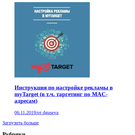
Инструкция по настройке рекламы в
myTarget (в т.ч. таргетинг по MAC-
адресам)
06.11.2019
/
от dguseva
Загрузить больше
Рубрики