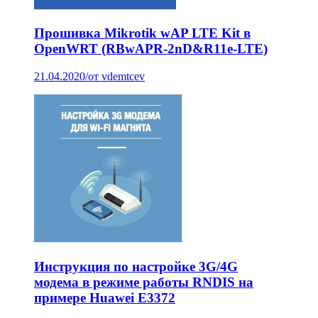
Прошивка Mikrotik wAP LTE Kit в
OpenWRT (RBwAPR-2nD&R11e-LTE)
21.04.2020
/
от vdemtcev
Инструкция по настройке 3G/4G
модема в режиме работы RNDIS на
примере Huawei E3372