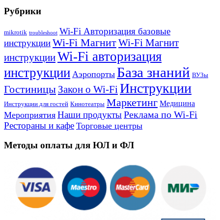
Рубрики
Wi-Fi Авторизация базовые
mikrotik
troubleshoot
Wi-Fi Магнит
Wi-Fi Магнит
инструкции
Wi-Fi авторизация
инструкции
База знаний
инструкции
Аэропорты
ВУЗы
Инструкции
Гостиницы
Закон о Wi-Fi
Маркетинг
Медицина
Инструкции для гостей
Кинотеатры
Реклама по Wi-Fi
Наши продукты
Мероприятия
Рестораны и кафе
Торговые центры
Методы оплаты для ЮЛ и ФЛ