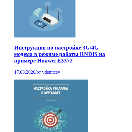
Инструкция по настройке 3G/4G
модема в режиме работы RNDIS на
примере Huawei E3372
17.03.2020
/
от vdemtcev