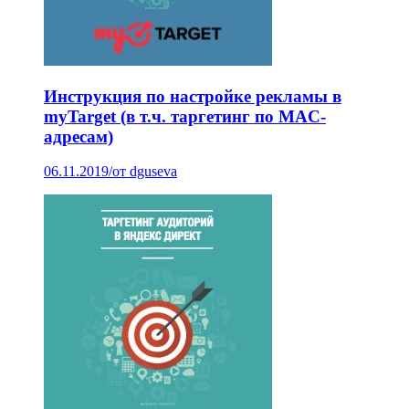
Инструкция по настройке рекламы в
myTarget (в т.ч. таргетинг по MAC-
адресам)
06.11.2019
/
от dguseva