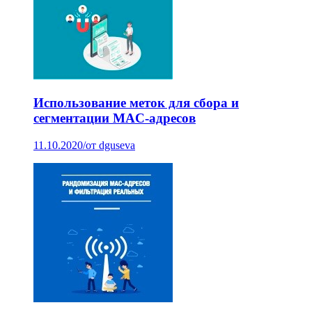
Использование меток для сбора и
сегментации MAC-адресов
11.10.2020
/
от dguseva