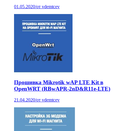
01.05.2020
/
от vdemtcev
Прошивка Mikrotik wAP LTE Kit в
OpenWRT (RBwAPR-2nD&R11e-LTE)
21.04.2020
/
от vdemtcev