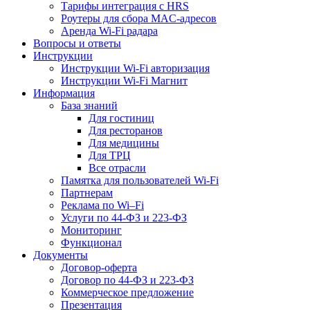
Тарифы интеграция с HRS
Роутеры для сбора MAC-адресов
Аренда Wi-Fi радара
Вопросы и ответы
Инструкции
Инструкции Wi-Fi авторизация
Инструкции Wi-Fi Магнит
Информация
База знаний
Для гостиниц
Для ресторанов
Для медицины
Для ТРЦ
Все отрасли
Памятка для пользователей Wi-Fi
Партнерам
Реклама по Wi–Fi
Услуги по 44-ФЗ и 223-ФЗ
Мониторинг
Функционал
Документы
Договор-оферта
Договор по 44-ФЗ и 223-ФЗ
Коммерческое предложение
Презентация