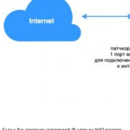
Если у Вас прописан статический IP-адрес на WiFI магните,