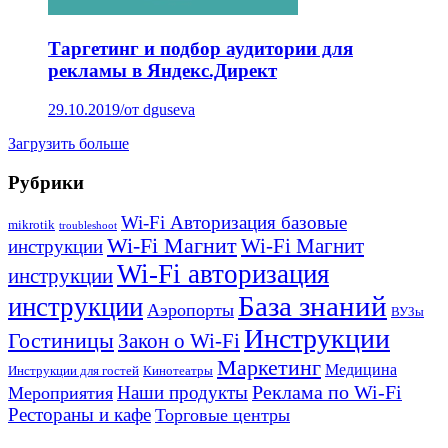
Таргетинг и подбор аудитории для
рекламы в Яндекс.Директ
29.10.2019
/
от dguseva
Загрузить больше
Рубрики
Wi-Fi Авторизация базовые
mikrotik
troubleshoot
Wi-Fi Магнит
Wi-Fi Магнит
инструкции
Wi-Fi авторизация
инструкции
База знаний
инструкции
Аэропорты
ВУЗы
Инструкции
Гостиницы
Закон о Wi-Fi
Маркетинг
Медицина
Инструкции для гостей
Кинотеатры
Реклама по Wi-Fi
Наши продукты
Мероприятия
Рестораны и кафе
Торговые центры