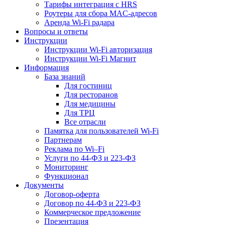
Тарифы интеграция с HRS
Роутеры для сбора MAC-адресов
Аренда Wi-Fi радара
Вопросы и ответы
Инструкции
Инструкции Wi-Fi авторизация
Инструкции Wi-Fi Магнит
Информация
База знаний
Для гостиниц
Для ресторанов
Для медицины
Для ТРЦ
Все отрасли
Памятка для пользователей Wi-Fi
Партнерам
Реклама по Wi–Fi
Услуги по 44-ФЗ и 223-ФЗ
Мониторинг
Функционал
Документы
Договор-оферта
Договор по 44-ФЗ и 223-ФЗ
Коммерческое предложение
Презентация