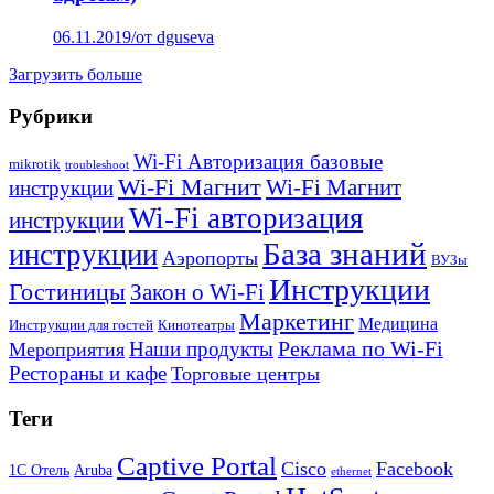
06.11.2019
/
от dguseva
Загрузить больше
Рубрики
Wi-Fi Авторизация базовые
mikrotik
troubleshoot
Wi-Fi Магнит
Wi-Fi Магнит
инструкции
Wi-Fi авторизация
инструкции
База знаний
инструкции
Аэропорты
ВУЗы
Инструкции
Гостиницы
Закон о Wi-Fi
Маркетинг
Медицина
Инструкции для гостей
Кинотеатры
Реклама по Wi-Fi
Наши продукты
Мероприятия
Рестораны и кафе
Торговые центры
Теги
Captive Portal
Cisco
Facebook
1С Отель
Aruba
ethernet