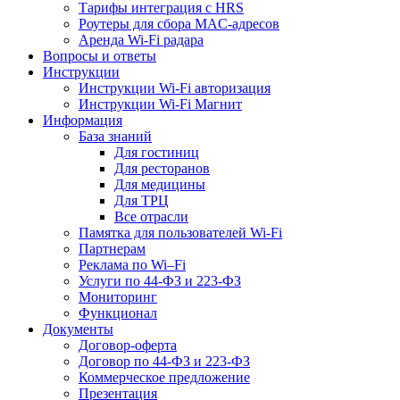
Тарифы интеграция с HRS
Роутеры для сбора MAC-адресов
Аренда Wi-Fi радара
Вопросы и ответы
Инструкции
Инструкции Wi-Fi авторизация
Инструкции Wi-Fi Магнит
Информация
База знаний
Для гостиниц
Для ресторанов
Для медицины
Для ТРЦ
Все отрасли
Памятка для пользователей Wi-Fi
Партнерам
Реклама по Wi–Fi
Услуги по 44-ФЗ и 223-ФЗ
Мониторинг
Функционал
Документы
Договор-оферта
Договор по 44-ФЗ и 223-ФЗ
Коммерческое предложение
Презентация