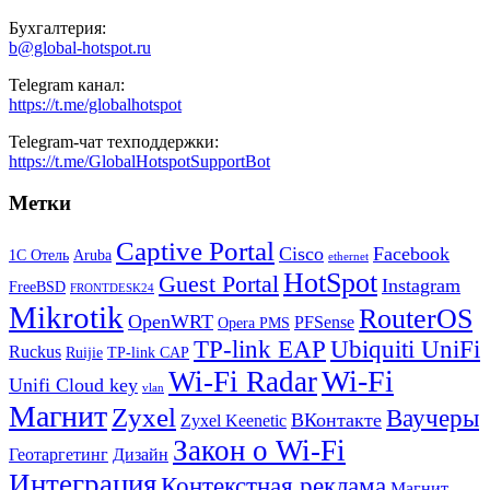
Бухгалтерия:
b@global-hotspot.ru
Telegram канал:
https://t.me/globalhotspot
Telegram-чат техподдержки:
https://t.me/GlobalHotspotSupportBot
Метки
Captive Portal
Cisco
Facebook
1С Отель
Aruba
ethernet
HotSpot
Guest Portal
Instagram
FreeBSD
FRONTDESK24
Mikrotik
RouterOS
OpenWRT
PFSense
Opera PMS
TP-link EAP
Ubiquiti UniFi
Ruckus
Ruijie
TP-link CAP
Wi-Fi
Wi-Fi Radar
Unifi Cloud key
vlan
Магнит
Zyxel
Ваучеры
ВКонтакте
Zyxel Keenetic
Закон о Wi-Fi
Геотаргетинг
Дизайн
Интеграция
Контекстная реклама
Магнит