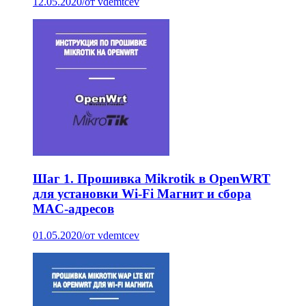
12.05.2020
/
от vdemtcev
Шаг 1. Прошивка Mikrotik в OpenWRT
для установки Wi-Fi Магнит и сбора
MAC-адресов
01.05.2020
/
от vdemtcev