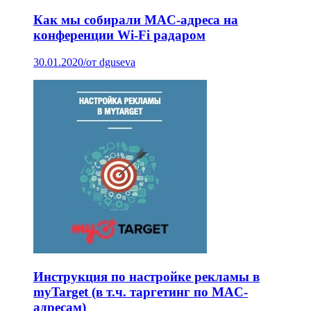
Как мы собирали MAC-адреса на
конференции Wi-Fi радаром
30.01.2020
/
от dguseva
Инструкция по настройке рекламы в
myTarget (в т.ч. таргетинг по MAC-
адресам)