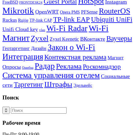
HotSpot
Guest Portal
Instagram
FreeBSD
FRONTDESK24
Mikrotik
RouterOS
OpenWRT
PFSense
Opera PMS
TP-link EAP
Ubiquiti UniFi
Ruckus
Ruijie
TP-link CAP
Wi-Fi
Wi-Fi Radar
Unifi Cloud key
vlan
Магнит
Zyxel
Ваучеры
ВКонтакте
Zyxel Keenetic
Закон о Wi-Fi
Геотаргетинг
Дизайн
Интеграция
Контекстная реклама
Магнит
Радар
Реклама
Роскомнадзор
Опросы
Ошибка
Система управления отелем
Социальные
Штрафы
Таргетинг
сети
Эдельвейс
Поиск
Рабочее время
Пн-Пт: 9:00-19:00