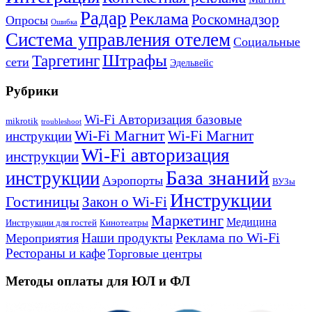
Радар
Реклама
Роскомнадзор
Опросы
Ошибка
Система управления отелем
Социальные
Штрафы
Таргетинг
сети
Эдельвейс
Рубрики
Wi-Fi Авторизация базовые
mikrotik
troubleshoot
Wi-Fi Магнит
Wi-Fi Магнит
инструкции
Wi-Fi авторизация
инструкции
База знаний
инструкции
Аэропорты
ВУЗы
Инструкции
Гостиницы
Закон о Wi-Fi
Маркетинг
Медицина
Инструкции для гостей
Кинотеатры
Реклама по Wi-Fi
Наши продукты
Мероприятия
Рестораны и кафе
Торговые центры
Методы оплаты для ЮЛ и ФЛ