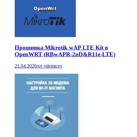
Прошивка Mikrotik wAP LTE Kit в
OpenWRT (RBwAPR-2nD&R11e-LTE)
21.04.2020
/
от vdemtcev