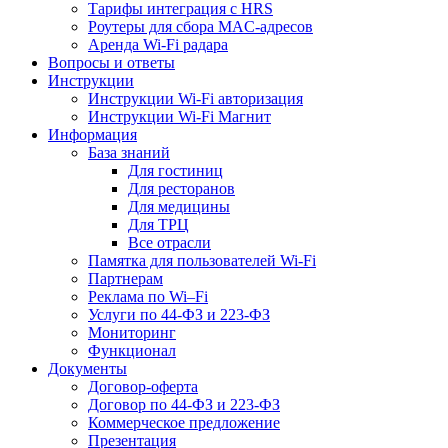
Тарифы интеграция с HRS
Роутеры для сбора MAC-адресов
Аренда Wi-Fi радара
Вопросы и ответы
Инструкции
Инструкции Wi-Fi авторизация
Инструкции Wi-Fi Магнит
Информация
База знаний
Для гостиниц
Для ресторанов
Для медицины
Для ТРЦ
Все отрасли
Памятка для пользователей Wi-Fi
Партнерам
Реклама по Wi–Fi
Услуги по 44-ФЗ и 223-ФЗ
Мониторинг
Функционал
Документы
Договор-оферта
Договор по 44-ФЗ и 223-ФЗ
Коммерческое предложение
Презентация