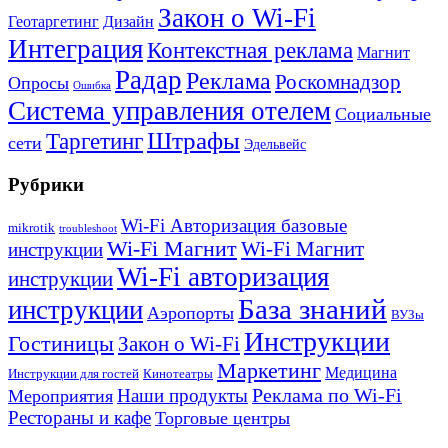
Закон о Wi-Fi
Геотаргетинг
Дизайн
Интеграция
Контекстная реклама
Магнит
Радар
Реклама
Роскомнадзор
Опросы
Ошибка
Система управления отелем
Социальные
Штрафы
Таргетинг
сети
Эдельвейс
Рубрики
Wi-Fi Авторизация базовые
mikrotik
troubleshoot
Wi-Fi Магнит
Wi-Fi Магнит
инструкции
Wi-Fi авторизация
инструкции
База знаний
инструкции
Аэропорты
ВУЗы
Инструкции
Гостиницы
Закон о Wi-Fi
Маркетинг
Медицина
Инструкции для гостей
Кинотеатры
Реклама по Wi-Fi
Наши продукты
Мероприятия
Рестораны и кафе
Торговые центры