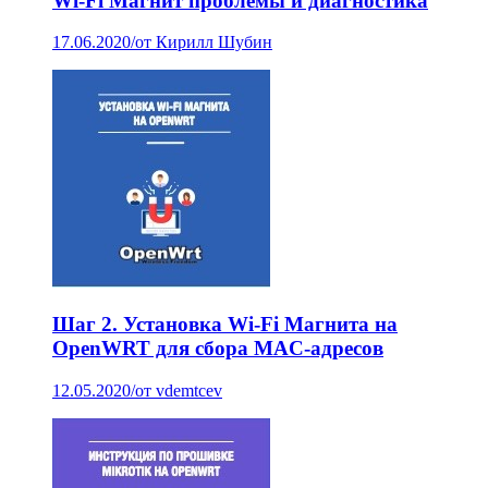
Wi-Fi Магнит проблемы и диагностика
17.06.2020
/
от Кирилл Шубин
Шаг 2. Установка Wi-Fi Магнита на
OpenWRT для сбора MAC-адресов
12.05.2020
/
от vdemtcev