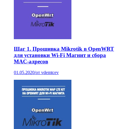
Шаг 1. Прошивка Mikrotik в OpenWRT
для установки Wi-Fi Магнит и сбора
MAC-адресов
01.05.2020
/
от vdemtcev