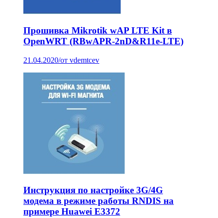
Прошивка Mikrotik wAP LTE Kit в
OpenWRT (RBwAPR-2nD&R11e-LTE)
21.04.2020
/
от vdemtcev
Инструкция по настройке 3G/4G
модема в режиме работы RNDIS на
примере Huawei E3372