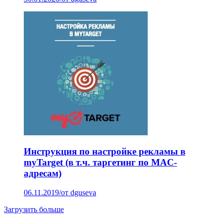
Инструкция по настройке рекламы в
myTarget (в т.ч. таргетинг по MAC-
адресам)
06.11.2019
/
от dguseva
Загрузить больше