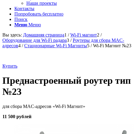
Наши проекты
Контакты
Попробовать бесплатно
Поиск
Меню
Меню
Вы здесь:
Домашняя страница
1
/
Wi-Fi магнит
2
/
Оборудование для Wi-Fi радара
3
/
Роутеры для сбора MAC-
адресов
4
/
Стационарные Wi-Fi Магниты
5
/
Wi-Fi Магнит №23
Купить
Преднастроенный роутер тип
№23
для сбора MAC-адресов «Wi-Fi Магнит»
11
500
рублей