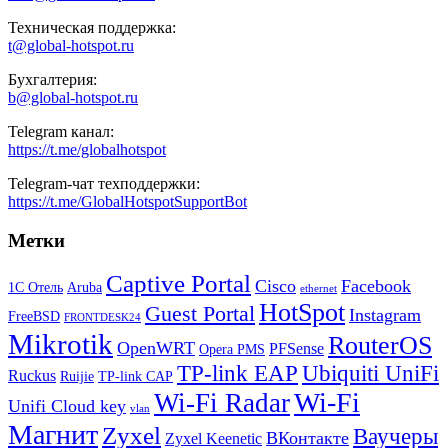
Техническая поддержка:
t@global-hotspot.ru
Бухгалтерия:
b@global-hotspot.ru
Telegram канал:
https://t.me/globalhotspot
Telegram-чат техподдержки:
https://t.me/GlobalHotspotSupportBot
Метки
Captive Portal
Cisco
Facebook
1С Отель
Aruba
ethernet
HotSpot
Guest Portal
Instagram
FreeBSD
FRONTDESK24
Mikrotik
RouterOS
OpenWRT
PFSense
Opera PMS
TP-link EAP
Ubiquiti UniFi
Ruckus
Ruijie
TP-link CAP
Wi-Fi
Wi-Fi Radar
Unifi Cloud key
vlan
Магнит
Zyxel
Ваучеры
ВКонтакте
Zyxel Keenetic