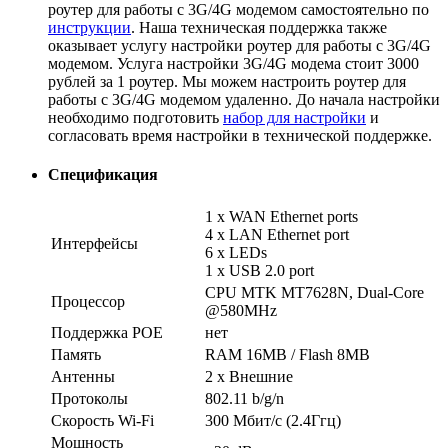
роутер для работы с 3G/4G модемом самостоятельно по
инструкции
. Наша техническая поддержка также
оказывает услугу настройки роутер для работы с 3G/4G
модемом. Услуга настройки 3G/4G модема стоит 3000
рублей за 1 роутер. Мы можем настроить роутер для
работы с 3G/4G модемом удаленно. До начала настройки
необходимо подготовить
набор для настройки
и
согласовать время настройки в технической поддержке.
Спецификация
1 x WAN Ethernet ports
4 x LAN Ethernet port
Интерфейсы
6 x LEDs
1 x USB 2.0 port
CPU MTK MT7628N, Dual-Core
Процессор
@580MHz
Поддержка POE
нет
Память
RAM 16MB / Flash 8MB
Антенны
2 x Внешние
Протоколы
802.11 b/g/n
Скорость Wi-Fi
300 Мбит/с (2.4Ггц)
Мощность