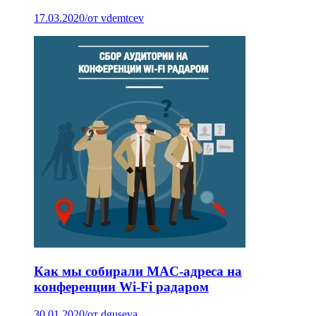
17.03.2020
/
от vdemtcev
Как мы собирали MAC-адреса на
конференции Wi-Fi радаром
30.01.2020
/
от dguseva