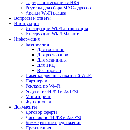
Тарифы интеграция с HRS
Роутеры для сбора MAC-адресов
Аренда Wi-Fi радара
Вопросы и ответы
Инструкции
Инструкции Wi-Fi авторизация
Инструкции Wi-Fi Магнит
Информация
База знаний
Для гостиниц
Для ресторанов
Для медицины
Для ТРЦ
Все отрасли
Памятка для пользователей Wi-Fi
Партнерам
Реклама по Wi–Fi
Услуги по 44-ФЗ и 223-ФЗ
Мониторинг
Функционал
Документы
Договор-оферта
Договор по 44-ФЗ и 223-ФЗ
Коммерческое предложение
Презентация